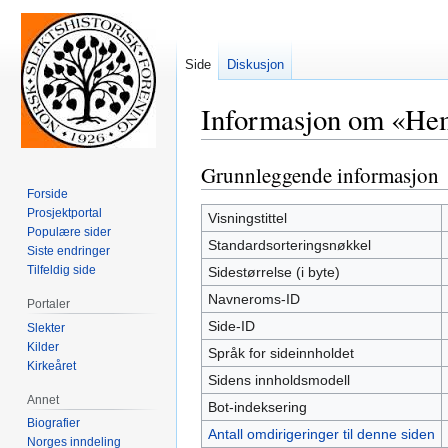
Side
Diskusjon
Informasjon om «Hem
Grunnleggende informasjon
Hopp
Hopp
til
til
Forside
Prosjektportal
navigering
søk
Visningstittel
Populære sider
Standardsorteringsnøkkel
Siste endringer
Tilfeldig side
Sidestørrelse (i byte)
Navneroms-ID
Portaler
Side-ID
Slekter
Kilder
Språk for sideinnholdet
Kirkeåret
Sidens innholdsmodell
Annet
Bot-indeksering
Biografier
Antall omdirigeringer til denne siden
Norges inndeling