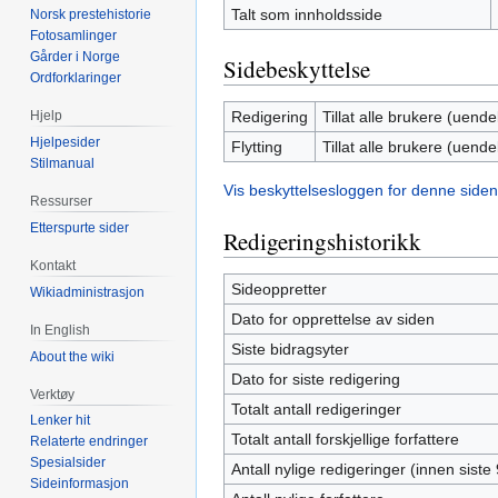
Talt som innholdsside
Norsk prestehistorie
Fotosamlinger
Gårder i Norge
Sidebeskyttelse
Ordforklaringer
Redigering
Tillat alle brukere (uendel
Hjelp
Hjelpesider
Flytting
Tillat alle brukere (uendel
Stilmanual
Vis beskyttelsesloggen for denne siden
Ressurser
Etterspurte sider
Redigeringshistorikk
Kontakt
Sideoppretter
Wikiadministrasjon
Dato for opprettelse av siden
In English
Siste bidragsyter
About the wiki
Dato for siste redigering
Verktøy
Totalt antall redigeringer
Lenker hit
Totalt antall forskjellige forfattere
Relaterte endringer
Spesialsider
Antall nylige redigeringer (innen siste
Sideinformasjon