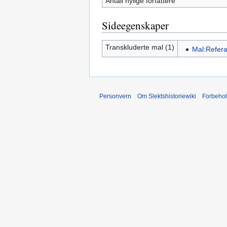
Antall nylige forfattere
Sideegenskaper
Transkluderte mal (1)
Mal:Refer
Personvern
Om Slektshistoriewiki
Forbeho