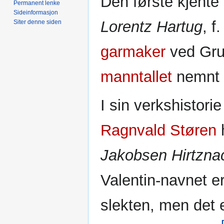
Den første kjente
Permanent lenke
Sideinformasjon
Lorentz Hartug
, f
Siter denne siden
garmaker
ved Grut
manntallet
nemnt s
I sin verkshistori
Ragnvald Støren
h
Jakobsen Hirtzna
Valentin-navnet e
slekten, men det e