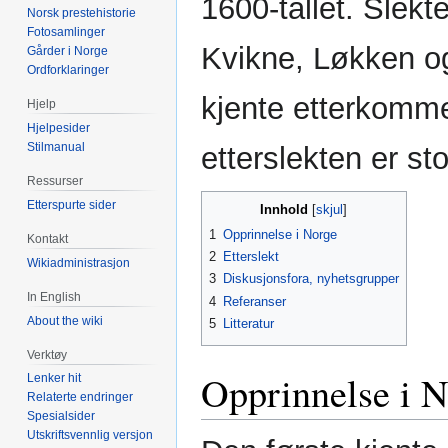
1600-tallet. Slekt
Norsk prestehistorie
Fotosamlinger
Kvikne, Løkken og
Gårder i Norge
Ordforklaringer
kjente etterkomm
Hjelp
Hjelpesider
Stilmanual
etterslekten er sto
Ressurser
Etterspurte sider
Innhold
1
Opprinnelse i Norge
Kontakt
2
Etterslekt
Wikiadministrasjon
3
Diskusjonsfora, nyhetsgrupper
In English
4
Referanser
About the wiki
5
Litteratur
Verktøy
Opprinnelse i 
Lenker hit
Relaterte endringer
Spesialsider
Utskriftsvennlig versjon