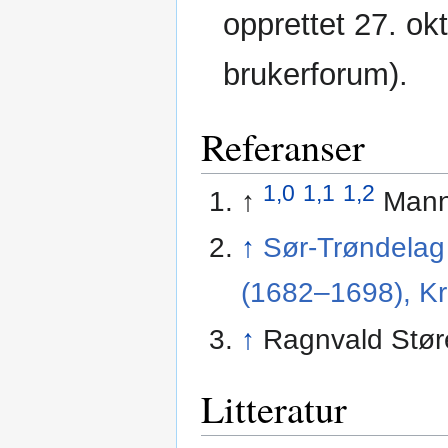
opprettet 27. ok
brukerforum).
Referanser
1,0
1,1
1,2
↑
Mannt
↑
Sør-Trøndelag 
(1682–1698), Kro
↑
Ragnvald Stø
Litteratur