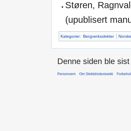
Støren, Ragnva
(upublisert manu
Kategorier
:
Bergverksslekter
Norske
Denne siden ble sist 
Personvern
Om Slektshistoriewiki
Forbeho