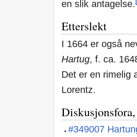
en slik antagelse.
Etterslekt
I 1664 er også n
Hartug
, f. ca. 16
Det er en rimelig 
Lorentz.
Diskusjonsfora,
#349007 Hartung