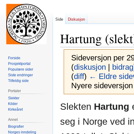
Side
Diskusjon
Hartung (slekt
Sideversjon per 29
Forside
Prosjektportal
(
diskusjon
|
bidrag
Populære sider
(
diff
)
← Eldre side
Siste endringer
Tilfeldig side
Nyere sideversjon 
Portaler
Slekter
Hopp
Hopp
Slekten
Hartung
e
Kilder
til
til
Kirkeåret
navigering
søk
seg i Norge ved i
Annet
Biografier
Norges inndeling