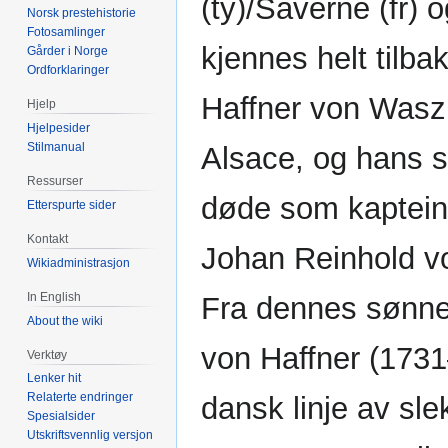
(ty)/Saverne (fr) 
Norsk prestehistorie
Fotosamlinger
kjennes helt tilba
Gårder i Norge
Ordforklaringer
Haffner von Wasz
Hjelp
Hjelpesider
Stilmanual
Alsace, og hans s
Ressurser
døde som kaptein
Etterspurte sider
Kontakt
Johan Reinhold vo
Wikiadministrasjon
In English
Fra dennes sønne
About the wiki
von Haffner (173
Verktøy
Lenker hit
Relaterte endringer
dansk linje av sle
Spesialsider
Utskriftsvennlig versjon