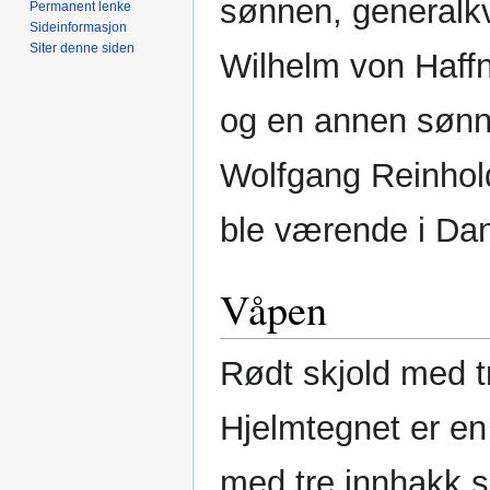
sønnen, generalkv
Permanent lenke
Sideinformasjon
Siter denne siden
Wilhelm von Haffn
og en annen sønn
Wolfgang Reinhold
ble værende i Da
Våpen
Rødt skjold med t
Hjelmtegnet er en
med tre innhakk s