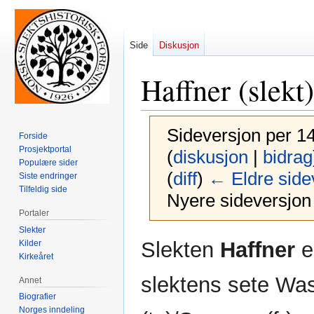
Side
Diskusjon
Haffner (slekt)
Sideversjon per 14
Forside
Prosjektportal
(
diskusjon
|
bidrag
Populære sider
(
diff
)
← Eldre side
Siste endringer
Tilfeldig side
Nyere sideversjon 
Portaler
Slekter
Hopp
Hopp
Slekten
Haffner
e
Kilder
til
til
Kirkeåret
navigering
søk
slektens sete Wa
Annet
Biografier
Norges inndeling