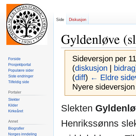
Side
Diskusjon
Gyldenløve (sl
Sideversjon per 11
Forside
Prosjektportal
(
diskusjon
|
bidrag
Populære sider
(
diff
)
← Eldre side
Siste endringer
Tilfeldig side
Nyere sideversjon 
Portaler
Slekter
Hopp
Hopp
Slekten
Gyldenlø
Kilder
til
til
Kirkeåret
navigering
søk
Henrikssønns slekt
Annet
Biografier
Norges inndeling