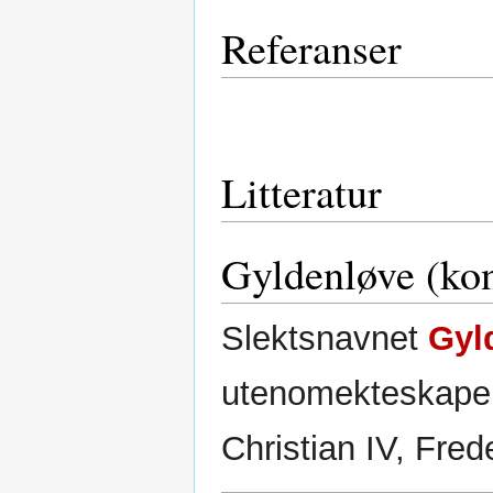
Referanser
Litteratur
Gyldenløve (ko
Slektsnavnet
Gyl
utenomekteskapel
Christian IV, Frede