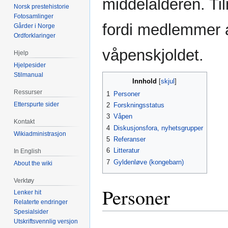
middelalderen. Til
Norsk prestehistorie
Fotosamlinger
fordi medlemmer a
Gårder i Norge
Ordforklaringer
våpenskjoldet.
Hjelp
Hjelpesider
Stilmanual
Innhold
Ressurser
1
Personer
Etterspurte sider
2
Forskningsstatus
3
Våpen
Kontakt
4
Diskusjonsfora, nyhetsgrupper
Wikiadministrasjon
5
Referanser
6
Litteratur
In English
7
Gyldenløve (kongebarn)
About the wiki
Verktøy
Personer
Lenker hit
Relaterte endringer
Spesialsider
Utskriftsvennlig versjon