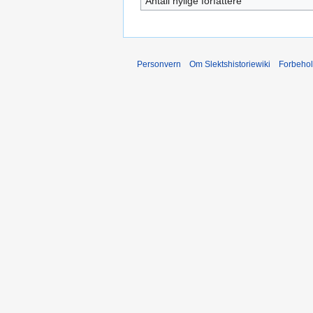
Antall nylige forfattere
Personvern
Om Slektshistoriewiki
Forbeho