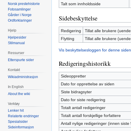
Talt som innholdsside
Norsk prestehistorie
Fotosamlinger
Gårder i Norge
Sidebeskyttelse
Ordforklaringer
Redigering
Tillat alle brukere (uendel
Hjelp
Hjelpesider
Flytting
Tillat alle brukere (uendel
Stilmanual
Vis beskyttelsesloggen for denne siden
Ressurser
Etterspurte sider
Redigeringshistorikk
Kontakt
Sideoppretter
Wikiadministrasjon
Dato for opprettelse av siden
In English
Siste bidragsyter
About the wiki
Dato for siste redigering
Verktøy
Totalt antall redigeringer
Lenker hit
Totalt antall forskjellige forfattere
Relaterte endringer
Spesialsider
Antall nylige redigeringer (innen siste
Sideinformasjon