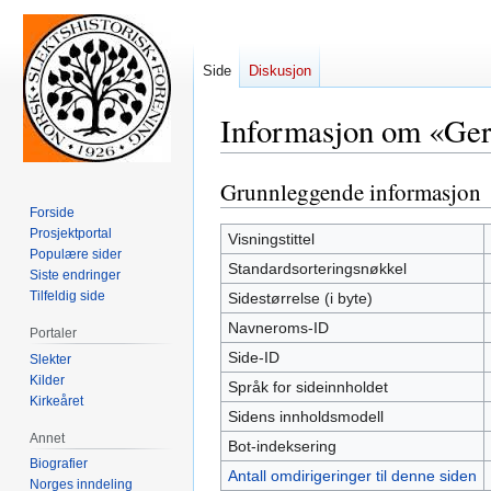
Side
Diskusjon
Informasjon om «Gern
Grunnleggende informasjon
Hopp
Hopp
til
til
Forside
Prosjektportal
navigering
søk
Visningstittel
Populære sider
Standardsorteringsnøkkel
Siste endringer
Tilfeldig side
Sidestørrelse (i byte)
Navneroms-ID
Portaler
Side-ID
Slekter
Kilder
Språk for sideinnholdet
Kirkeåret
Sidens innholdsmodell
Annet
Bot-indeksering
Biografier
Antall omdirigeringer til denne siden
Norges inndeling