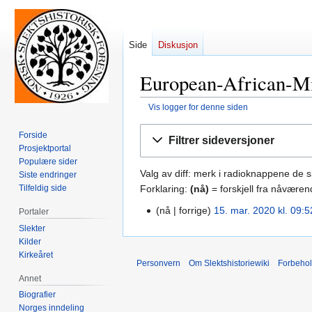
Side
Diskusjon
European-African-Mi
Vis logger for denne siden
Hopp
Hopp
Forside
Filtrer sideversjoner
til
til
Prosjektportal
navigering
søk
Populære sider
Valg av diff: merk i radioknappene de 
Siste endringer
Forklaring:
(nå)
= forskjell fra nåvære
Tilfeldig side
nå
forrige
15. mar. 2020 kl. 09:5
Portaler
15.
mar.
Slekter
Kilder
2020
Kirkeåret
Personvern
Om Slektshistoriewiki
Forbeho
Annet
Biografier
Norges inndeling