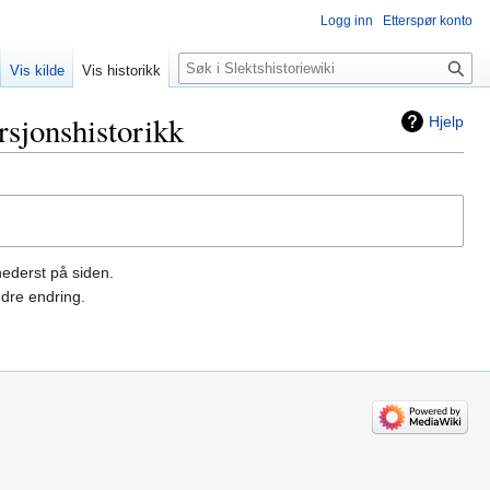
Logg inn
Etterspør konto
Søk
Vis kilde
Vis historikk
sjonshistorikk
Hjelp
nederst på siden.
dre endring.