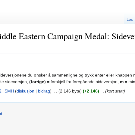
Les
ddle Eastern Campaign Medal: Sidever
sideversjonene du ønsker å sammenligne og trykk enter eller knappen 
nde sideversjon,
(forrige)
= forskjell fra foregående sideversjon,
m
= min
2
‎
SMH
diskusjon
bidrag
‎
2 146 byte
+2 146
‎
kort start
ld