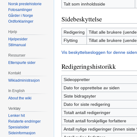
Talt som innholdsside
Norsk prestehistorie
Fotosamlinger
Gårder i Norge
Sidebeskyttelse
Ordforklaringer
Redigering
Tillat alle brukere (uendel
Hjelp
Hjelpesider
Flytting
Tillat alle brukere (uendel
Stilmanual
Vis beskyttelsesloggen for denne siden
Ressurser
Etterspurte sider
Redigeringshistorikk
Kontakt
Sideoppretter
Wikiadministrasjon
Dato for opprettelse av siden
In English
Siste bidragsyter
About the wiki
Dato for siste redigering
Verktøy
Totalt antall redigeringer
Lenker hit
Totalt antall forskjellige forfattere
Relaterte endringer
Spesialsider
Antall nylige redigeringer (innen siste
Sideinformasjon