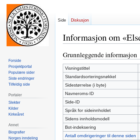
Side
Diskusjon
Informasjon om «Els
Grunnleggende informasjon
Hopp
Hopp
til
til
Forside
Prosjektportal
navigering
søk
Visningstittel
Populære sider
Standardsorteringsnøkkel
Siste endringer
Tilfeldig side
Sidestørrelse (i byte)
Navneroms-ID
Portaler
Side-ID
Slekter
Kilder
Språk for sideinnholdet
Kirkeåret
Sidens innholdsmodell
Annet
Bot-indeksering
Biografier
Antall omdirigeringer til denne siden
Norges inndeling