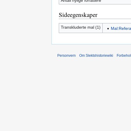
Antall nylige forfattere
Sideegenskaper
Transkluderte mal (1)
Mal:Refer
Personvern
Om Slektshistoriewiki
Forbeho