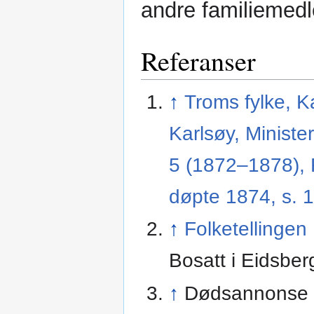
andre familiemed
Referanser
↑
Troms fylke, Ka
Karlsøy, Minister
5 (1872–1878), 
døpte 1874, s. 1
↑
Folketellingen
Bosatt i Eidsber
↑
Dødsannonse 