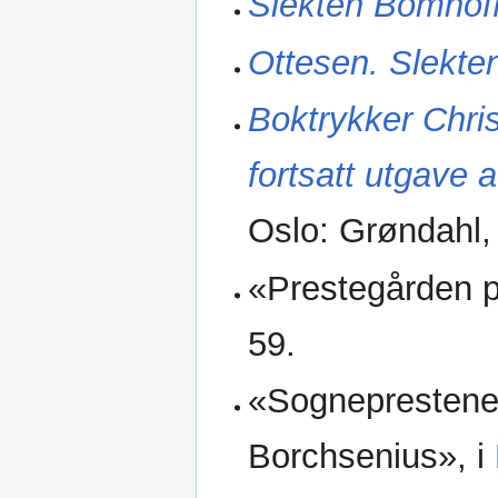
Slekten Bomhof
Ottesen. Slekte
Boktrykker Chri
fortsatt utgave
Oslo: Grøndahl,
«Prestegården 
59.
«Sogneprestene
Borchsenius», i