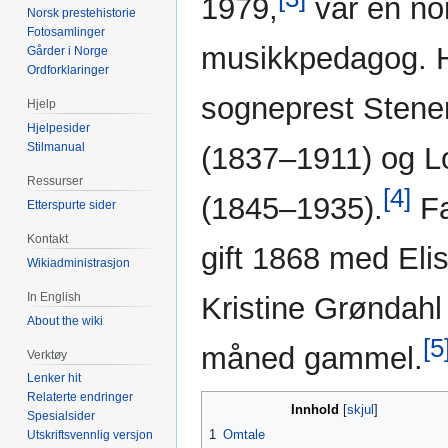
1979,
var en no
Norsk prestehistorie
Fotosamlinger
musikkpedagog. Hu
Gårder i Norge
Ordforklaringer
sogneprest Stene
Hjelp
Hjelpesider
Stilmanual
(1837–1911) og L
Ressurser
[4]
(1845–1935).
Fa
Etterspurte sider
Kontakt
gift 1868 med Eli
Wikiadministrasjon
In English
Kristine Grøndahl
About the wiki
[5
måned gammel.
Verktøy
Lenker hit
Relaterte endringer
Innhold
Spesialsider
1
Omtale
Utskriftsvennlig versjon