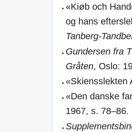
«Kiøb och Hand
og hans efterslek
Tanberg-Tandbe
Gundersen fra T
Gråten
, Oslo: 1
«Skiensslekten 
«Den danske fam
1967, s. 78–86.
Supplementsbind