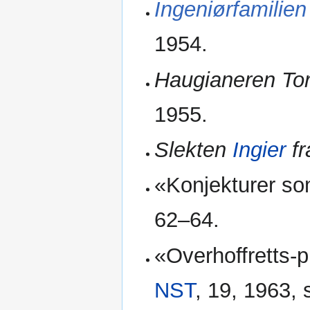
Ingeniørfamilie
1954.
Haugianeren Tor
1955.
Slekten
Ingier
fr
«Konjekturer so
62–64.
«Overhoffretts-p
NST
, 19, 1963, 