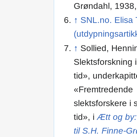
Grøndahl, 1938, 
↑
SNL.no. Elisa
(utdypningsartik
↑
Sollied, Henni
Slektsforskning 
tid», underkapitte
«Fremtredende
slektsforskere i
tid», i
Ætt og by: 
til S.H. Finne-