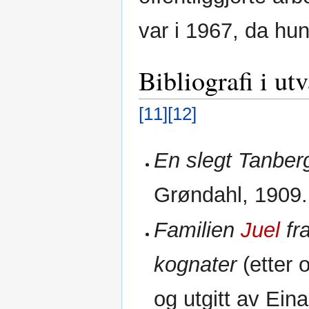
var i 1967, da hu
Bibliografi i ut
[11]
[12]
En slegt Tanber
Grøndahl, 1909.
Familien
Juel
fr
kognater
(etter 
og utgitt av Eina