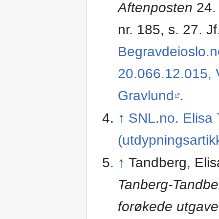
Aftenposten
24. 
nr. 185, s. 27. J
Begravdeioslo.n
20.066.12.015, 
Gravlund
.
↑
SNL.no. Elisa
(utdypningsartik
↑
Tandberg, Eli
Tanberg-Tandbe
forøkede utgave