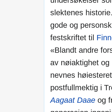
undersøkelser som 
slektenes historie
gode og personski
festskriftet til
Fin
«Blandt andre fors
av nøiaktighet og 
nevnes høiestere
postfullmektig i 
Aagaat Daae
og f