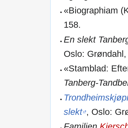
«Biographiam (K
158.
En slekt Tanber
Oslo: Grøndahl,
«Stamblad: Efter
Tanberg-Tandbe
Trondheimskjøp
slekt
, Oslo: Gr
Familien
Kjersc