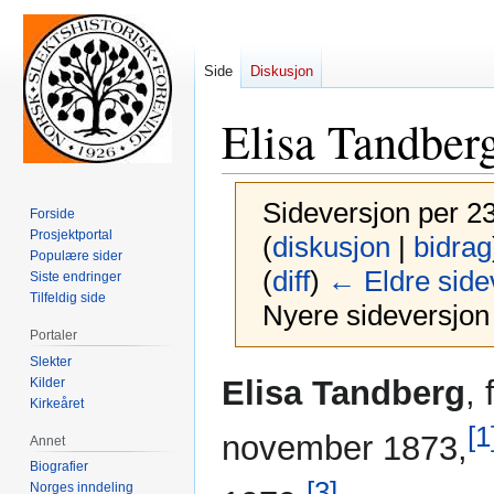
Side
Diskusjon
Elisa Tandber
Sideversjon per 23
Forside
Prosjektportal
(
diskusjon
|
bidrag
Populære sider
(
diff
)
← Eldre side
Siste endringer
Tilfeldig side
Nyere sideversjon 
Portaler
Slekter
Hopp
Hopp
Elisa Tandberg
,
Kilder
til
til
Kirkeåret
navigering
søk
[1
november 1873,
Annet
Biografier
[3]
Norges inndeling