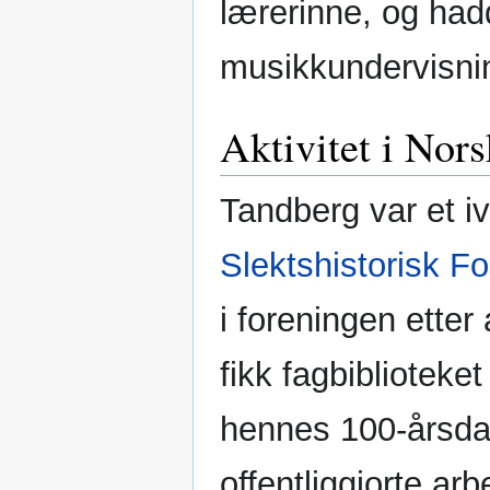
lærerinne, og ha
musikkundervisni
Aktivitet i Nors
Tandberg var et i
Slektshistorisk F
i foreningen etter
fikk fagbiblioteke
hennes 100-årsda
offentliggjorte arb