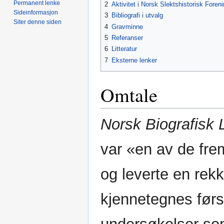
Permanent lenke
2
Aktivitet i Norsk Slektshistorisk Foren
Sideinformasjon
3
Bibliografi i utvalg
Siter denne siden
4
Gravminne
5
Referanser
6
Litteratur
7
Eksterne lenker
Omtale
Norsk Biografisk 
var «en av de fre
og leverte en rek
kjennetegnes førs