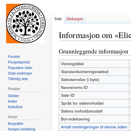
Side
Diskusjon
Informasjon om «Elie
Grunnleggende informasjon
Hopp
Hopp
til
til
Forside
Prosjektportal
navigering
søk
Visningstittel
Populære sider
Standardsorteringsnøkkel
Siste endringer
Tilfeldig side
Sidestørrelse (i byte)
Navneroms-ID
Portaler
Side-ID
Slekter
Kilder
Språk for sideinnholdet
Kirkeåret
Sidens innholdsmodell
Annet
Bot-indeksering
Biografier
Antall omdirigeringer til denne siden
Norges inndeling