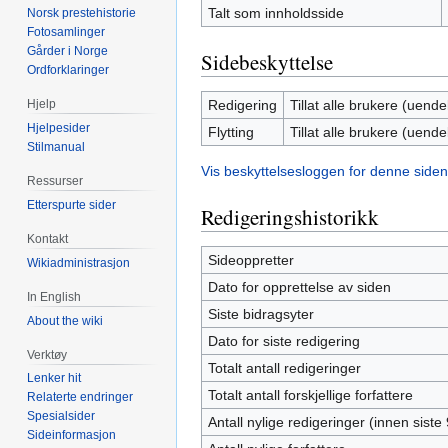
Talt som innholdsside
Norsk prestehistorie
Fotosamlinger
Gårder i Norge
Sidebeskyttelse
Ordforklaringer
Redigering
Tillat alle brukere (uendel
Hjelp
Hjelpesider
Flytting
Tillat alle brukere (uendel
Stilmanual
Vis beskyttelsesloggen for denne siden
Ressurser
Etterspurte sider
Redigeringshistorikk
Kontakt
Sideoppretter
Wikiadministrasjon
Dato for opprettelse av siden
In English
Siste bidragsyter
About the wiki
Dato for siste redigering
Verktøy
Totalt antall redigeringer
Lenker hit
Totalt antall forskjellige forfattere
Relaterte endringer
Spesialsider
Antall nylige redigeringer (innen siste
Sideinformasjon