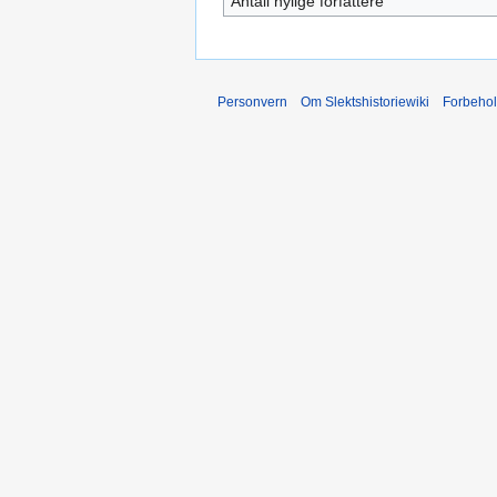
Antall nylige forfattere
Personvern
Om Slektshistoriewiki
Forbeho