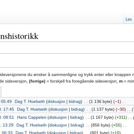
Les
nshistorikk
sideversjonene du ønsker å sammenligne og trykk enter eller knappen 
nde sideversjon,
(forrige)
= forskjell fra foregående sideversjon,
m
= min
. 05:49
‎
Dag T. Hoelseth
diskusjon
bidrag
‎
1 136 byte
−1
‎
l. 17:45
‎
Dag T. Hoelseth
diskusjon
bidrag
‎
1 137 byte
−30
‎
l. 08:51
‎
Hans Cappelen
diskusjon
bidrag
‎
1 167 byte
+311
‎
l. 13:29
‎
Dag T. Hoelseth
diskusjon
bidrag
‎
856 byte
+55
‎
. 06:33
‎
Dag T. Hoelseth
diskusjon
bidrag
‎
801 byte
+10
‎