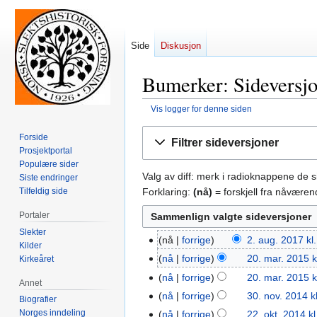
Side
Diskusjon
Bumerker: Sideversjo
Vis logger for denne siden
Hopp
Hopp
Forside
Filtrer sideversjoner
til
til
Prosjektportal
navigering
søk
Populære sider
Valg av diff: merk i radioknappene de 
Siste endringer
Forklaring:
(nå)
= forskjell fra nåvære
Tilfeldig side
Portaler
Slekter
nå
forrige
2. aug. 2017 kl
2.
Kilder
I
aug.
nå
forrige
20. mar. 2015 k
Kirkeåret
20.
n
2017
mar.
nå
forrige
20. mar. 2015 k
Annet
g
2015
nå
forrige
30. nov. 2014 k
30.
Biografier
e
I
nov.
Norges inndeling
nå
forrige
22. okt. 2014 kl
22.
n