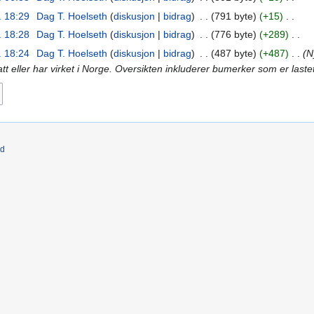
. 18:29
‎
Dag T. Hoelseth
diskusjon
bidrag
‎
791 byte
+15
‎
. 18:28
‎
Dag T. Hoelseth
diskusjon
bidrag
‎
776 byte
+289
‎
. 18:24
‎
Dag T. Hoelseth
diskusjon
bidrag
‎
487 byte
+487
‎
N
t eller har virket i Norge. Oversikten inkluderer bumerker som er lastet
ld