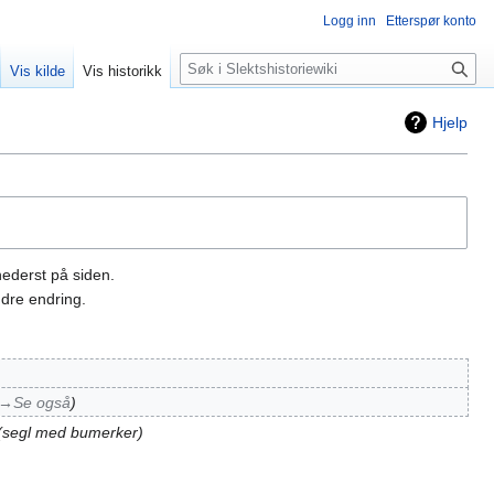
Logg inn
Etterspør konto
Søk
Vis kilde
Vis historikk
Hjelp
nederst på siden.
dre endring.
→‎Se også
segl med bumerker