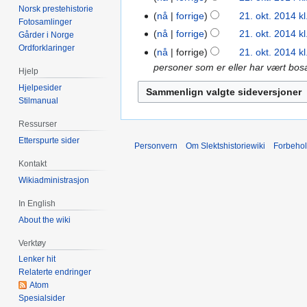
n
Norsk prestehistorie
2014
I
okt.
r
nå
forrige
21. okt. 2014 kl
21.
Fotosamlinger
g
n
2014
I
e
okt.
nå
forrige
21. okt. 2014 kl
Gårder i Norge
e
g
n
d
2014
I
Ordforklaringer
nå
forrige
21. okt. 2014 kl
n
e
g
i
n
personer som er eller har vært bosat
r
Hjelp
n
e
g
g
e
r
Hjelpesider
n
e
e
d
Stilmanual
e
r
r
n
i
d
e
i
r
Ressurser
g
i
d
n
e
Etterspurte sider
e
Personvern
Om Slektshistoriewiki
Forbeho
g
i
g
d
r
e
Kontakt
g
s
i
i
r
Wikiadministrasjon
e
f
g
n
i
r
o
e
In English
g
n
i
r
r
s
About the wiki
g
n
k
i
f
s
g
l
Verktøy
n
o
f
s
a
g
Lenker hit
r
o
f
r
Relaterte endringer
s
k
r
Atom
o
i
f
l
k
Spesialsider
r
n
o