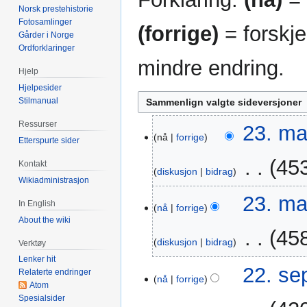
Norsk prestehistorie
Fotosamlinger
(forrige)
= forskje
Gårder i Norge
Ordforklaringer
mindre endring.
Hjelp
Hjelpesider
Stilmanual
Ressurser
23.
23. ma
nå
forrige
Etterspurte sider
mar.
2020
‎
453
Kontakt
diskusjon
bidrag
Wikiadministrasjon
I
23. ma
In English
n
nå
forrige
About the wiki
g
‎
458
e
diskusjon
bidrag
Verktøy
n
Lenker hit
I
r
22.
22. se
Relaterte endringer
n
nå
forrige
e
sep.
Atom
g
d
2012
Spesialsider