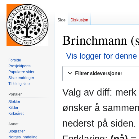
Side
Diskusjon
Brinchmann (sl
Vis logger for denne
Forside
Prosjektportal
Hopp
Hopp
Populære sider
Filtrer sideversjoner
til
til
Siste endringer
navigering
søk
Tilfeldig side
Valg av diff: mer
Portaler
Slekter
ønsker å sammenli
Kilder
Kirkeåret
nederst på siden.
Annet
Biografier
Forklaring:
(nå)
= 
Norges inndeling