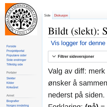
Side
Diskusjon
Bildt (slekt): 
Vis logger for denne
Forside
Prosjektportal
Hopp
Hopp
Populære sider
Filtrer sideversjoner
til
til
Siste endringer
navigering
søk
Tilfeldig side
Valg av diff: mer
Portaler
Slekter
ønsker å sammenli
Kilder
Kirkeåret
nederst på siden.
Annet
Biografier
Forklaring:
(nå)
= 
Norges inndeling