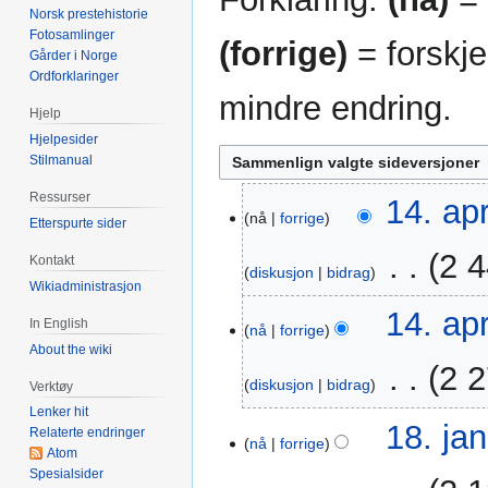
Norsk prestehistorie
Fotosamlinger
(forrige)
= forskje
Gårder i Norge
Ordforklaringer
mindre endring.
Hjelp
Hjelpesider
Stilmanual
Ressurser
14.
14. apr
nå
forrige
Etterspurte sider
apr.
2016
‎
2 4
Kontakt
diskusjon
bidrag
Wikiadministrasjon
14. apr
In English
nå
forrige
About the wiki
‎
2 2
diskusjon
bidrag
Verktøy
Lenker hit
I
18.
18. jan
Relaterte endringer
n
nå
forrige
jan.
Atom
g
2014
Spesialsider