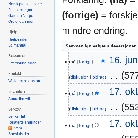
Norsk prestehistorie
Fotosamlinger
(forrige)
= forskje
Gårder i Norge
Ordforklaringer
mindre endring.
Hjelp
Hjelpesider
Stilmanual
Ressurser
16.
16. jun
nå
forrige
Etterspurte sider
jun.
2020
‎
577
Kontakt
diskusjon
bidrag
Wikiadministrasjon
I
17.
17. okt
In English
n
nå
forrige
okt.
About the wiki
g
2014
‎
553
e
diskusjon
bidrag
Verktøy
n
Lenker hit
I
r
17. okt
Relaterte endringer
n
nå
forrige
e
Atom
g
d
Spesialsider