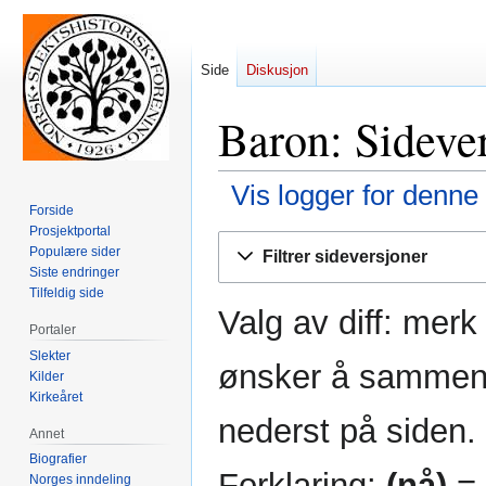
Side
Diskusjon
Baron: Sidever
Vis logger for denne
Forside
Prosjektportal
Hopp
Hopp
Populære sider
Filtrer sideversjoner
til
til
Siste endringer
navigering
søk
Tilfeldig side
Valg av diff: mer
Portaler
Slekter
ønsker å sammenli
Kilder
Kirkeåret
nederst på siden.
Annet
Biografier
Forklaring:
(nå)
= 
Norges inndeling