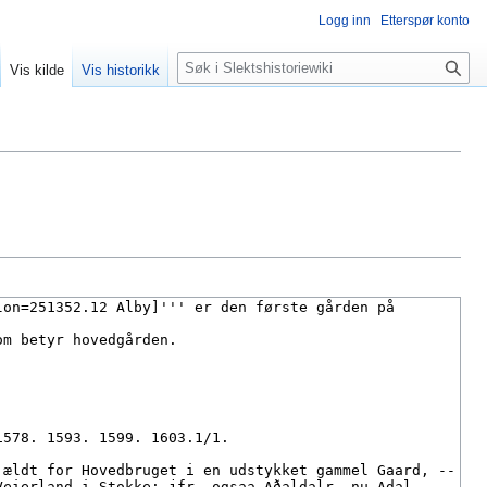
Logg inn
Etterspør konto
Søk
Vis kilde
Vis historikk