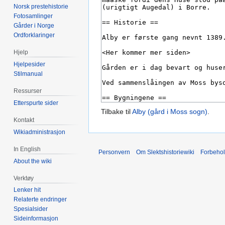
Norsk prestehistorie
Fotosamlinger
Gårder i Norge
Ordforklaringer
Hjelp
Hjelpesider
Stilmanual
Ressurser
Etterspurte sider
Tilbake til
Alby (gård i Moss sogn)
.
Kontakt
Wikiadministrasjon
In English
Personvern
Om Slektshistoriewiki
Forbeho
About the wiki
Verktøy
Lenker hit
Relaterte endringer
Spesialsider
Sideinformasjon