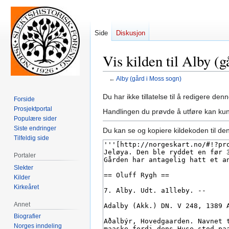
Side
Diskusjon
Vis kilden til Alby (
←
Alby (gård i Moss sogn)
Hopp
Hopp
Du har ikke tillatelse til å redigere denn
Forside
til
til
Prosjektportal
Handlingen du prøvde å utføre kan kun
navigering
søk
Populære sider
Siste endringer
Du kan se og kopiere kildekoden til de
Tilfeldig side
Portaler
Slekter
Kilder
Kirkeåret
Annet
Biografier
Norges inndeling