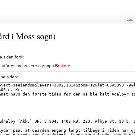
Les
gård i Moss sogn)
e siden fordi:
 utføres av brukere i gruppa
Brukere
.
nne siden: