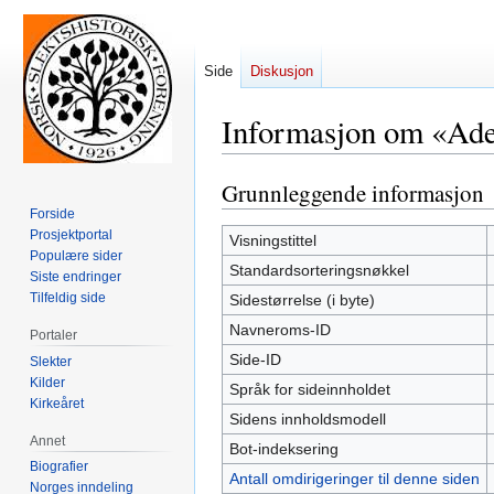
Side
Diskusjon
Informasjon om «Adel
Grunnleggende informasjon
Hopp
Hopp
til
til
Forside
Prosjektportal
navigering
søk
Visningstittel
Populære sider
Standardsorteringsnøkkel
Siste endringer
Tilfeldig side
Sidestørrelse (i byte)
Navneroms-ID
Portaler
Side-ID
Slekter
Kilder
Språk for sideinnholdet
Kirkeåret
Sidens innholdsmodell
Annet
Bot-indeksering
Biografier
Antall omdirigeringer til denne siden
Norges inndeling