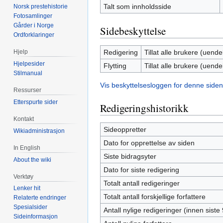
Talt som innholdsside
Norsk prestehistorie
Fotosamlinger
Gårder i Norge
Sidebeskyttelse
Ordforklaringer
Redigering
Tillat alle brukere (uendel
Hjelp
Hjelpesider
Flytting
Tillat alle brukere (uendel
Stilmanual
Vis beskyttelsesloggen for denne siden
Ressurser
Etterspurte sider
Redigeringshistorikk
Kontakt
Sideoppretter
Wikiadministrasjon
Dato for opprettelse av siden
In English
Siste bidragsyter
About the wiki
Dato for siste redigering
Verktøy
Totalt antall redigeringer
Lenker hit
Totalt antall forskjellige forfattere
Relaterte endringer
Spesialsider
Antall nylige redigeringer (innen siste
Sideinformasjon