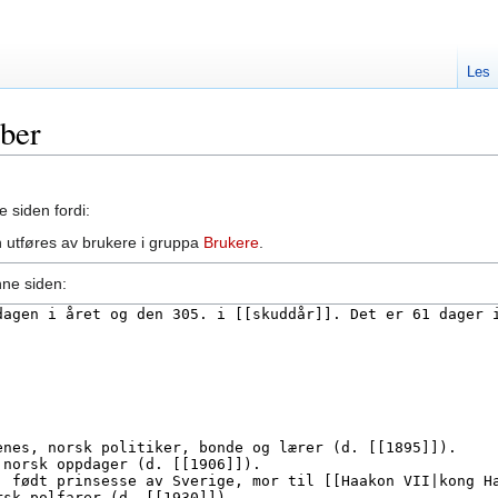
Les
ober
e siden fordi:
 utføres av brukere i gruppa
Brukere
.
nne siden: