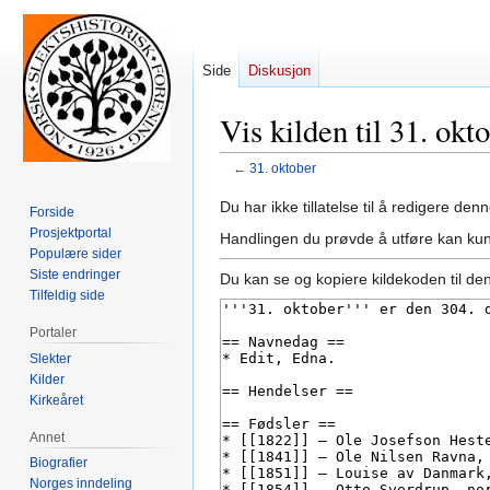
Side
Diskusjon
Vis kilden til 31. okt
←
31. oktober
Hopp
Hopp
Du har ikke tillatelse til å redigere denn
Forside
til
til
Prosjektportal
Handlingen du prøvde å utføre kan kun
navigering
søk
Populære sider
Siste endringer
Du kan se og kopiere kildekoden til de
Tilfeldig side
Portaler
Slekter
Kilder
Kirkeåret
Annet
Biografier
Norges inndeling