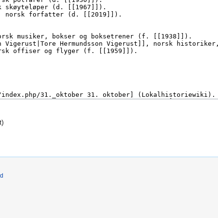
t)
ld