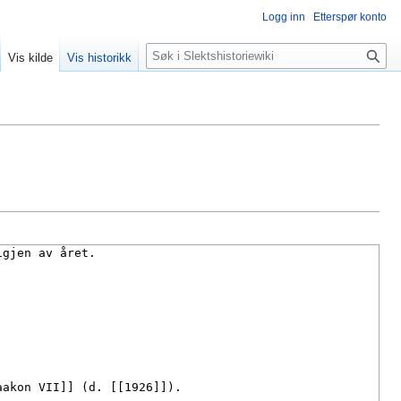
Logg inn
Etterspør konto
Søk
Vis kilde
Vis historikk