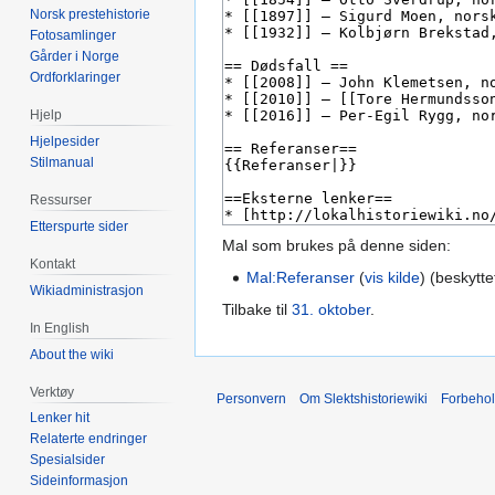
Norsk prestehistorie
Fotosamlinger
Gårder i Norge
Ordforklaringer
Hjelp
Hjelpesider
Stilmanual
Ressurser
Etterspurte sider
Mal som brukes på denne siden:
Kontakt
Mal:Referanser
(
vis kilde
) (beskytte
Wikiadministrasjon
Tilbake til
31. oktober
.
In English
About the wiki
Verktøy
Personvern
Om Slektshistoriewiki
Forbeho
Lenker hit
Relaterte endringer
Spesialsider
Sideinformasjon