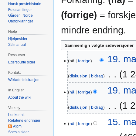
Norsk prestehistorie
Fotosamlinger
(forrige)
= forskje
Gårder i Norge
Ordforklaringer
mindre endring.
Hjelp
Hjelpesider
Stilmanual
Ressurser
19.
19. ma
nå
forrige
Etterspurte sider
mar.
2023
‎
1 2
Kontakt
diskusjon
bidrag
Wikiadministrasjon
I
19. ma
In English
n
nå
forrige
About the wiki
g
‎
1 2
e
diskusjon
bidrag
Verktøy
n
Lenker hit
I
r
15.
15. ma
Relaterte endringer
n
nå
forrige
e
mai
Atom
g
d
2021
Spesialsider