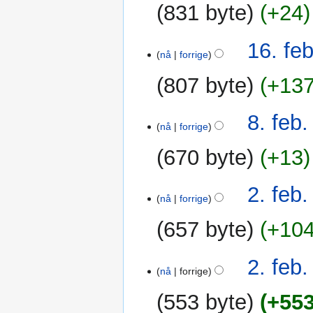
2014
831 byte
+24
n
e
g
r
i
16. fe
nå
forrige
n
g
807 byte
+13
s
f
8.
8. feb.
o
nå
forrige
feb.
r
2014
k
670 byte
+13
l
a
2.
2. feb.
r
nå
forrige
feb.
i
2014
657 byte
+10
n
g
2. feb.
nå
forrige
553 byte
+55