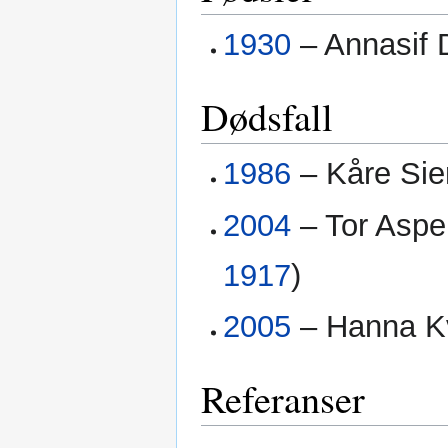
1930
– Annasif D
Dødsfall
1986
– Kåre Siem
2004
– Tor Aspen
1917
)
2005
– Hanna Kv
Referanser