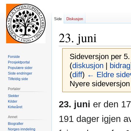
Side
Diskusjon
23. juni
Sideversjon per 5.
Forside
Prosjektportal
(
diskusjon
|
bidrag
Populære sider
(
diff
)
← Eldre side
Siste endringer
Tilfeldig side
Nyere sideversjon 
Portaler
Slekter
Hopp
Hopp
23. juni
er den 174
Kilder
til
til
Kirkeåret
navigering
søk
191 dager igjen av
Annet
Biografier
Norges inndeling