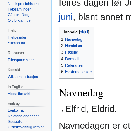
feires dagen før
Norsk prestehistorie
Fotosamlinger
juni
, blant annet 
Gårder i Norge
Ordforklaringer
Hjelp
Innhold
Hjelpesider
1
Navnedag
Stilmanual
2
Hendelser
3
Fødsler
Ressurser
4
Dødsfall
Etterspurte sider
5
Referanser
Kontakt
6
Eksterne lenker
Wikiadministrasjon
Navnedag
In English
About the wiki
Verktøy
Elfrid, Eldrid.
Lenker hit
Relaterte endringer
Spesialsider
Navnedagen er ett
Utskriftsvennlig versjon