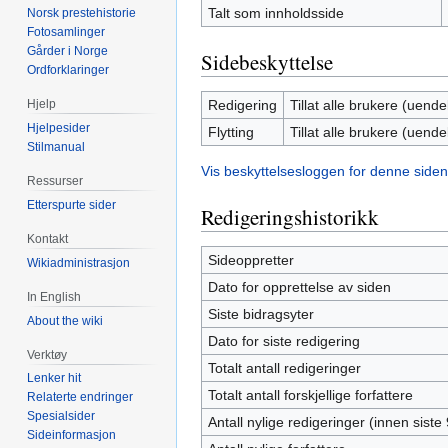
Talt som innholdsside
Norsk prestehistorie
Fotosamlinger
Gårder i Norge
Sidebeskyttelse
Ordforklaringer
Redigering
Tillat alle brukere (uendel
Hjelp
Hjelpesider
Flytting
Tillat alle brukere (uendel
Stilmanual
Vis beskyttelsesloggen for denne siden
Ressurser
Etterspurte sider
Redigeringshistorikk
Kontakt
Sideoppretter
Wikiadministrasjon
Dato for opprettelse av siden
In English
Siste bidragsyter
About the wiki
Dato for siste redigering
Verktøy
Totalt antall redigeringer
Lenker hit
Totalt antall forskjellige forfattere
Relaterte endringer
Spesialsider
Antall nylige redigeringer (innen siste
Sideinformasjon