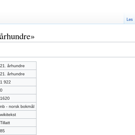
Les
 århundre»
21. århundre
21. århundre
1 922
0
1620
nb - norsk bokmål
wikitekst
Tillatt
85