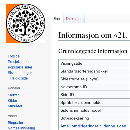
Side
Diskusjon
Informasjon om «21.
Grunnleggende informasjon
Hopp
Hopp
til
til
Forside
Prosjektportal
navigering
søk
Visningstittel
Populære sider
Standardsorteringsnøkkel
Siste endringer
Tilfeldig side
Sidestørrelse (i byte)
Navneroms-ID
Portaler
Side-ID
Slekter
Kilder
Språk for sideinnholdet
Kirkeåret
Sidens innholdsmodell
Annet
Bot-indeksering
Biografier
Antall omdirigeringer til denne siden
Norges inndeling