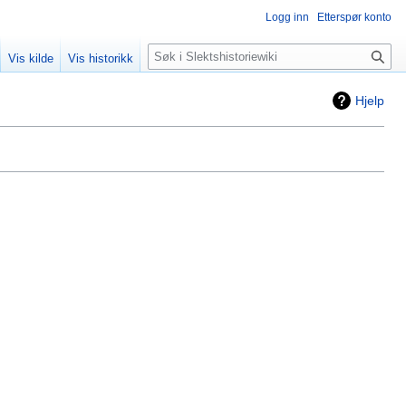
Logg inn
Etterspør konto
Søk
Vis kilde
Vis historikk
Hjelp