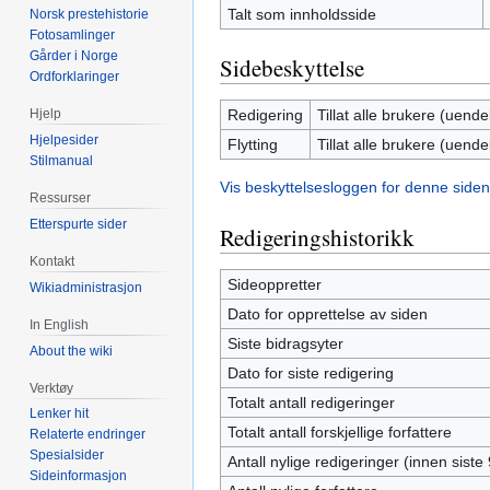
Talt som innholdsside
Norsk prestehistorie
Fotosamlinger
Gårder i Norge
Sidebeskyttelse
Ordforklaringer
Redigering
Tillat alle brukere (uendel
Hjelp
Hjelpesider
Flytting
Tillat alle brukere (uendel
Stilmanual
Vis beskyttelsesloggen for denne siden
Ressurser
Etterspurte sider
Redigeringshistorikk
Kontakt
Sideoppretter
Wikiadministrasjon
Dato for opprettelse av siden
In English
Siste bidragsyter
About the wiki
Dato for siste redigering
Verktøy
Totalt antall redigeringer
Lenker hit
Totalt antall forskjellige forfattere
Relaterte endringer
Spesialsider
Antall nylige redigeringer (innen siste
Sideinformasjon