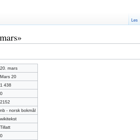
Les
 mars»
20. mars
Mars 20
1 438
0
2152
nb - norsk bokmål
wikitekst
Tillatt
0