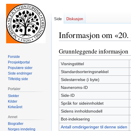
Side
Diskusjon
Informasjon om «20.
Grunnleggende informasjon
Hopp
Hopp
til
til
Forside
Prosjektportal
navigering
søk
Visningstittel
Populære sider
Standardsorteringsnøkkel
Siste endringer
Tilfeldig side
Sidestørrelse (i byte)
Navneroms-ID
Portaler
Side-ID
Slekter
Kilder
Språk for sideinnholdet
Kirkeåret
Sidens innholdsmodell
Annet
Bot-indeksering
Biografier
Antall omdirigeringer til denne siden
Norges inndeling