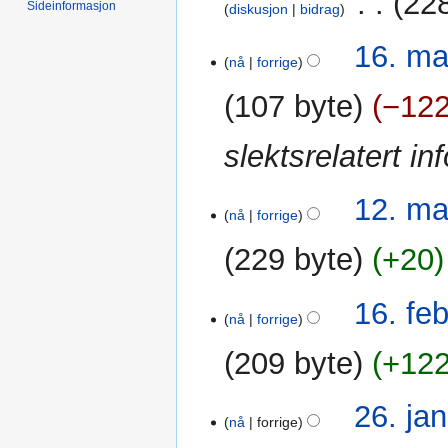
‎
228
Sideinformasjon
i
diskusjon
bidrag
g
16.
16. ma
e
nå
forrige
mai
r
2014
i
107 byte
−12
n
g
slektsrelatert in
s
f
12.
12. ma
o
nå
forrige
mar.
r
2014
k
229 byte
+20
l
a
16.
16. fe
r
nå
forrige
feb.
i
2014
209 byte
+12
n
g
26.
26. jan
nå
forrige
jan.