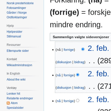
Norsk prestehistorie
Fotosamlinger
(forrige)
= forskje
Gårder i Norge
Ordforklaringer
mindre endring.
Hjelp
Hjelpesider
Stilmanual
Ressurser
2.
2. feb.
nå
forrige
Etterspurte sider
feb.
2017
‎
289
Kontakt
diskusjon
bidrag
Wikiadministrasjon
I
2. feb.
In English
n
nå
forrige
About the wiki
g
‎
271
e
diskusjon
bidrag
Verktøy
n
Lenker hit
r
2. feb.
Relaterte endringer
nå
forrige
e
Atom
d
Spesialsider