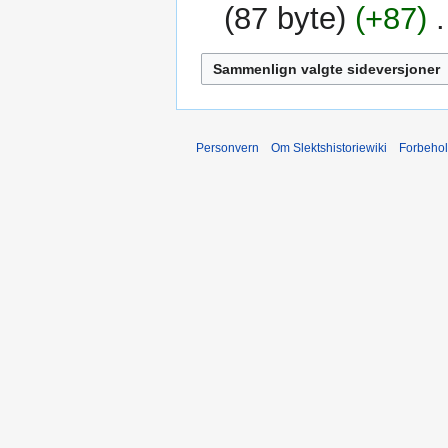
2014
87 byte
+87
‎
Personvern
Om Slektshistoriewiki
Forbeho