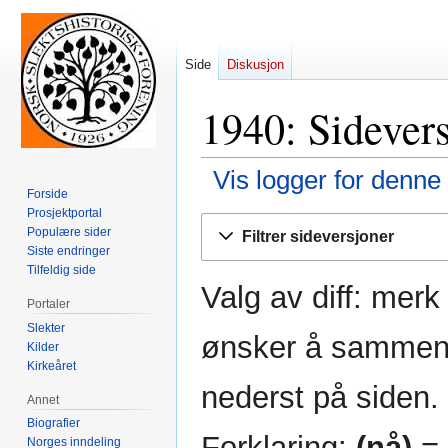
Side
Diskusjon
1940: Sidevers
Vis logger for denne
Forside
Prosjektportal
Hopp
Hopp
Populære sider
Filtrer sideversjoner
til
til
Siste endringer
navigering
søk
Tilfeldig side
Valg av diff: mer
Portaler
Slekter
ønsker å sammenli
Kilder
Kirkeåret
nederst på siden.
Annet
Biografier
Forklaring:
(nå)
= 
Norges inndeling