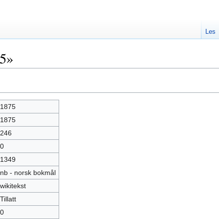
Les
75»
1875
1875
246
0
1349
nb - norsk bokmål
wikitekst
Tillatt
0