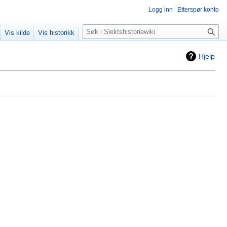
Logg inn
Etterspør konto
Søk
Vis kilde
Vis historikk
Hjelp