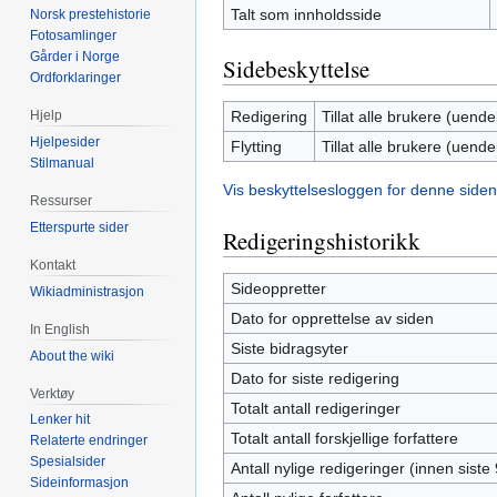
Talt som innholdsside
Norsk prestehistorie
Fotosamlinger
Gårder i Norge
Sidebeskyttelse
Ordforklaringer
Redigering
Tillat alle brukere (uendel
Hjelp
Hjelpesider
Flytting
Tillat alle brukere (uendel
Stilmanual
Vis beskyttelsesloggen for denne siden
Ressurser
Etterspurte sider
Redigeringshistorikk
Kontakt
Sideoppretter
Wikiadministrasjon
Dato for opprettelse av siden
In English
Siste bidragsyter
About the wiki
Dato for siste redigering
Verktøy
Totalt antall redigeringer
Lenker hit
Totalt antall forskjellige forfattere
Relaterte endringer
Spesialsider
Antall nylige redigeringer (innen siste
Sideinformasjon