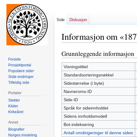
Side
Diskusjon
Informasjon om «18
Grunnleggende informasjon
Hopp
Hopp
til
til
Forside
Prosjektportal
navigering
søk
Visningstittel
Populære sider
Standardsorteringsnøkkel
Siste endringer
Tilfeldig side
Sidestørrelse (i byte)
Navneroms-ID
Portaler
Side-ID
Slekter
Kilder
Språk for sideinnholdet
Kirkeåret
Sidens innholdsmodell
Annet
Bot-indeksering
Biografier
Antall omdirigeringer til denne siden
Norges inndeling