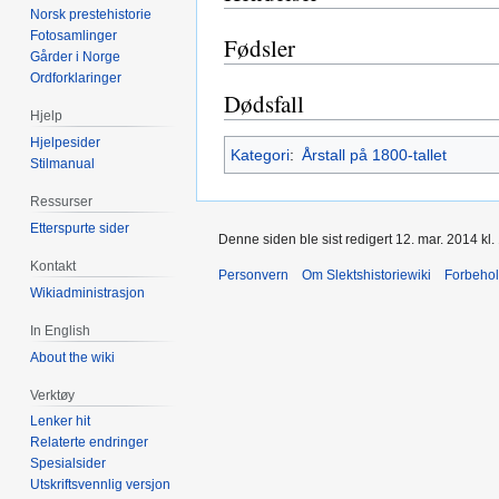
Norsk prestehistorie
Fotosamlinger
Fødsler
Gårder i Norge
Ordforklaringer
Dødsfall
Hjelp
Hjelpesider
Kategori
:
Årstall på 1800-tallet
Stilmanual
Ressurser
Etterspurte sider
Denne siden ble sist redigert 12. mar. 2014 kl.
Kontakt
Personvern
Om Slektshistoriewiki
Forbeho
Wikiadministrasjon
In English
About the wiki
Verktøy
Lenker hit
Relaterte endringer
Spesialsider
Utskriftsvennlig versjon