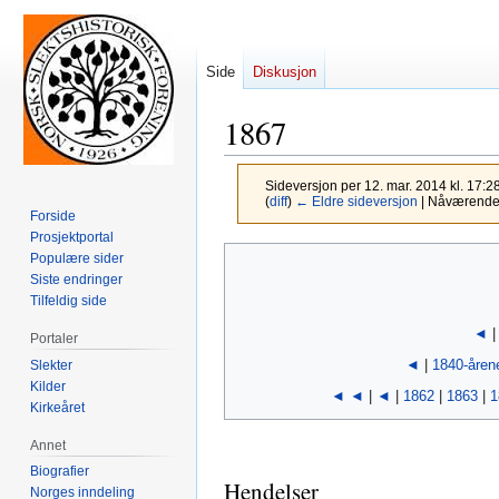
Side
Diskusjon
1867
Sideversjon per 12. mar. 2014 kl. 17:2
(
diff
)
← Eldre sideversjon
| Nåværende s
Forside
Prosjektportal
Hopp
Hopp
Populære sider
til
til
Siste endringer
Tilfeldig side
navigering
søk
◄
Portaler
◄
|
1840-åren
Slekter
Kilder
◄ ◄
|
◄
|
1862
|
1863
|
1
Kirkeåret
Annet
Biografier
Hendelser
Norges inndeling