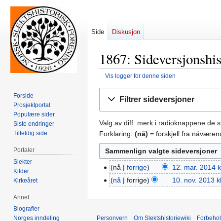
Side
Diskusjon
1867: Sideversjonshis
Vis logger for denne siden
Hopp
Hopp
Forside
Filtrer sideversjoner
til
til
Prosjektportal
navigering
søk
Populære sider
Valg av diff: merk i radioknappene de 
Siste endringer
Forklaring:
(nå)
= forskjell fra nåvære
Tilfeldig side
Portaler
Slekter
nå
forrige
12. mar. 2014 k
12.
Kilder
mar.
nå
forrige
10. nov. 2013 k
Kirkeåret
10.
2014
nov.
Annet
2013
Biografier
Personvern
Om Slektshistoriewiki
Forbeho
Norges inndeling