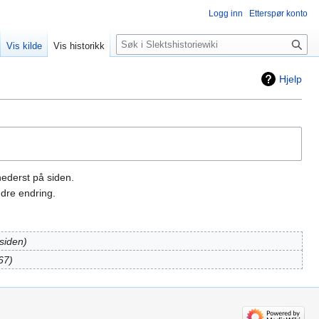
Logg inn
Etterspør konto
Søk
Vis kilde
Vis historikk
Hjelp
nederst på siden.
dre endring.
siden
67