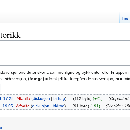
Les
torikk
sideversjonene du ønsker å sammenligne og trykk enter eller knappen 
nde sideversjon,
(forrige)
= forskjell fra foregående sideversjon,
m
= min
l. 17:28
‎
Alfaalfa
diskusjon
bidrag
‎
112 byte
+21
‎
Oppdatert 
l. 19:05
‎
Alfaalfa
diskusjon
bidrag
‎
91 byte
+91
‎
Ny side : 18
ld