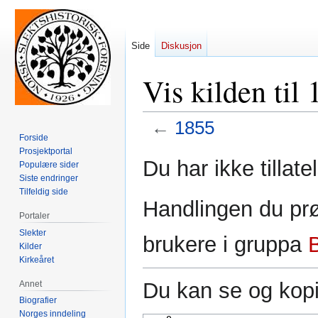
Side
Diskusjon
Vis kilden til
←
1855
Forside
Prosjektportal
Hopp
Hopp
Du har ikke tillate
Populære sider
til
til
Siste endringer
navigering
søk
Tilfeldig side
Handlingen du prø
Portaler
Slekter
brukere i gruppa
Kilder
Kirkeåret
Du kan se og kopi
Annet
Biografier
Norges inndeling