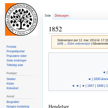
Side
Diskusjon
1852
Sideversjon per 12. mar. 2014 kl. 17:3
(
diff
)
← Eldre sideversjon
| Nåværende s
Forside
Prosjektportal
Hopp
Hopp
Populære sider
til
til
Siste endringer
Tilfeldig side
navigering
søk
◄
Portaler
◄
|
1830-åren
Slekter
Kilder
◄ ◄
|
◄
|
1847
|
1848
|
1
Kirkeåret
Annet
Biografier
Hendelser
Norges inndeling