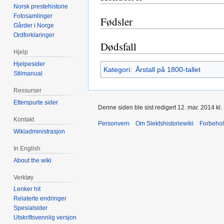
Norsk prestehistorie
Fotosamlinger
Fødsler
Gårder i Norge
Ordforklaringer
Dødsfall
Hjelp
Hjelpesider
Kategori
:
Årstall på 1800-tallet
Stilmanual
Ressurser
Etterspurte sider
Denne siden ble sist redigert 12. mar. 2014 kl.
Kontakt
Personvern
Om Slektshistoriewiki
Forbeho
Wikiadministrasjon
In English
About the wiki
Verktøy
Lenker hit
Relaterte endringer
Spesialsider
Utskriftsvennlig versjon