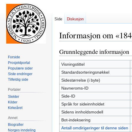
Side
Diskusjon
Informasjon om «18
Grunnleggende informasjon
Hopp
Hopp
til
til
Forside
Prosjektportal
navigering
søk
Visningstittel
Populære sider
Standardsorteringsnøkkel
Siste endringer
Tilfeldig side
Sidestørrelse (i byte)
Navneroms-ID
Portaler
Side-ID
Slekter
Kilder
Språk for sideinnholdet
Kirkeåret
Sidens innholdsmodell
Annet
Bot-indeksering
Biografier
Antall omdirigeringer til denne siden
Norges inndeling