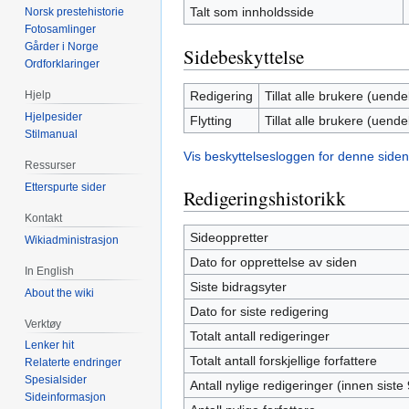
Talt som innholdsside
Norsk prestehistorie
Fotosamlinger
Gårder i Norge
Sidebeskyttelse
Ordforklaringer
Redigering
Tillat alle brukere (uendel
Hjelp
Hjelpesider
Flytting
Tillat alle brukere (uendel
Stilmanual
Vis beskyttelsesloggen for denne siden
Ressurser
Etterspurte sider
Redigeringshistorikk
Kontakt
Sideoppretter
Wikiadministrasjon
Dato for opprettelse av siden
In English
Siste bidragsyter
About the wiki
Dato for siste redigering
Verktøy
Totalt antall redigeringer
Lenker hit
Totalt antall forskjellige forfattere
Relaterte endringer
Spesialsider
Antall nylige redigeringer (innen siste
Sideinformasjon