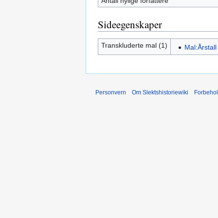
Antall nylige forfattere
Sideegenskaper
Transkluderte mal (1)
Mal:Årstall
Personvern
Om Slektshistoriewiki
Forbeho