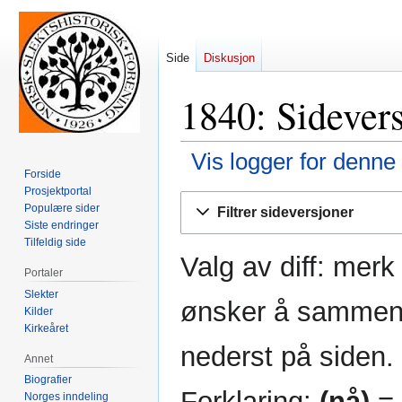
Side
Diskusjon
1840: Sidevers
Vis logger for denne
Forside
Prosjektportal
Hopp
Hopp
Populære sider
Filtrer sideversjoner
til
til
Siste endringer
navigering
søk
Tilfeldig side
Valg av diff: mer
Portaler
Slekter
ønsker å sammenli
Kilder
Kirkeåret
nederst på siden.
Annet
Biografier
Forklaring:
(nå)
= 
Norges inndeling