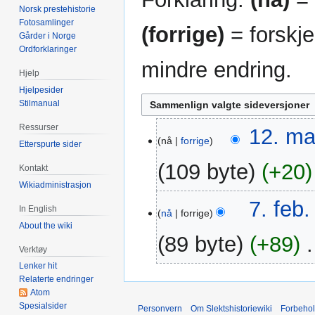
Norsk prestehistorie
Fotosamlinger
(forrige)
= forskje
Gårder i Norge
Ordforklaringer
mindre endring.
Hjelp
Hjelpesider
Stilmanual
Ressurser
12.
12. ma
nå
forrige
Etterspurte sider
mar.
2014
109 byte
+20
Kontakt
Wikiadministrasjon
7.
7. feb.
In English
nå
forrige
feb.
About the wiki
2014
89 byte
+89
‎
Verktøy
Lenker hit
Relaterte endringer
Atom
Spesialsider
Personvern
Om Slektshistoriewiki
Forbeho