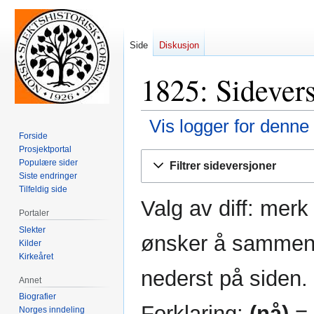
Side
Diskusjon
1825: Sidevers
Vis logger for denne
Forside
Prosjektportal
Hopp
Hopp
Populære sider
Filtrer sideversjoner
til
til
Siste endringer
navigering
søk
Tilfeldig side
Valg av diff: mer
Portaler
Slekter
ønsker å sammenli
Kilder
Kirkeåret
nederst på siden.
Annet
Biografier
Forklaring:
(nå)
= 
Norges inndeling