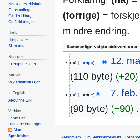
Norsk prestehistorie
Fotosamlinger
(forrige)
= forskje
Gårder i Norge
Ordforklaringer
mindre endring.
Hjelp
Hjelpesider
Stilmanual
Ressurser
12.
12. ma
nå
forrige
Etterspurte sider
mar.
2014
110 byte
+20
Kontakt
Wikiadministrasjon
7.
7. feb.
In English
nå
forrige
feb.
About the wiki
2014
90 byte
+90
‎
Verktøy
Lenker hit
Relaterte endringer
Atom
Spesialsider
Personvern
Om Slektshistoriewiki
Forbeho