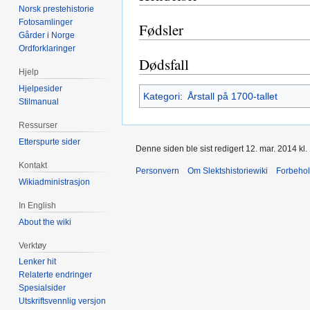
Norsk prestehistorie
Fotosamlinger
Fødsler
Gårder i Norge
Ordforklaringer
Dødsfall
Hjelp
Hjelpesider
Kategori
:
Årstall på 1700-tallet
Stilmanual
Ressurser
Etterspurte sider
Denne siden ble sist redigert 12. mar. 2014 kl.
Kontakt
Personvern
Om Slektshistoriewiki
Forbeho
Wikiadministrasjon
In English
About the wiki
Verktøy
Lenker hit
Relaterte endringer
Spesialsider
Utskriftsvennlig versjon