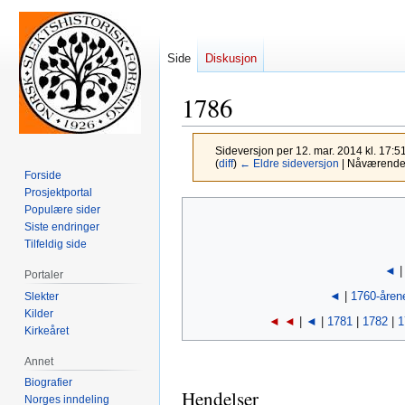
Side
Diskusjon
1786
Sideversjon per 12. mar. 2014 kl. 17:5
(
diff
)
← Eldre sideversjon
| Nåværende s
Forside
Prosjektportal
Hopp
Hopp
Populære sider
til
til
Siste endringer
Tilfeldig side
navigering
søk
◄
Portaler
◄
|
1760-åren
Slekter
Kilder
◄ ◄
|
◄
|
1781
|
1782
|
1
Kirkeåret
Annet
Biografier
Hendelser
Norges inndeling