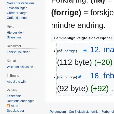
Norsk prestehistorie
Fotosamlinger
(forrige)
= forskje
Gårder i Norge
Ordforklaringer
mindre endring.
Hjelp
Hjelpesider
Stilmanual
Ressurser
12.
12. ma
nå
forrige
Etterspurte sider
mar.
2014
112 byte
+20
Kontakt
Wikiadministrasjon
16.
16. fe
In English
nå
forrige
feb.
About the wiki
2014
92 byte
+92
‎
Verktøy
Lenker hit
Relaterte endringer
Atom
Spesialsider
Personvern
Om Slektshistoriewiki
Forbeho