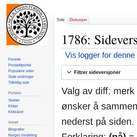
Side
Diskusjon
1786: Sidevers
Vis logger for denne
Forside
Prosjektportal
Hopp
Hopp
Populære sider
Filtrer sideversjoner
til
til
Siste endringer
navigering
søk
Tilfeldig side
Valg av diff: mer
Portaler
Slekter
ønsker å sammenli
Kilder
Kirkeåret
nederst på siden.
Annet
Biografier
Forklaring:
(nå)
= 
Norges inndeling