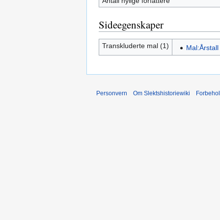
Antall nylige forfattere
Sideegenskaper
Transkluderte mal (1)
Mal:Årstall
Personvern
Om Slektshistoriewiki
Forbeho