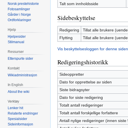
Talt som innholdsside
Norsk prestehistorie
Fotosamlinger
Gårder i Norge
Sidebeskyttelse
Ordforklaringer
Redigering
Tillat alle brukere (uendel
Hjelp
Hjelpesider
Flytting
Tillat alle brukere (uendel
Stilmanual
Vis beskyttelsesloggen for denne siden
Ressurser
Etterspurte sider
Redigeringshistorikk
Kontakt
Sideoppretter
Wikiadministrasjon
Dato for opprettelse av siden
In English
Siste bidragsyter
About the wiki
Dato for siste redigering
Verktøy
Totalt antall redigeringer
Lenker hit
Totalt antall forskjellige forfattere
Relaterte endringer
Spesialsider
Antall nylige redigeringer (innen siste
Sideinformasjon