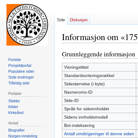
Side
Diskusjon
Informasjon om «17
Grunnleggende informasjon
Hopp
Hopp
til
til
Forside
Prosjektportal
navigering
søk
Visningstittel
Populære sider
Standardsorteringsnøkkel
Siste endringer
Tilfeldig side
Sidestørrelse (i byte)
Navneroms-ID
Portaler
Side-ID
Slekter
Kilder
Språk for sideinnholdet
Kirkeåret
Sidens innholdsmodell
Annet
Bot-indeksering
Biografier
Antall omdirigeringer til denne siden
Norges inndeling