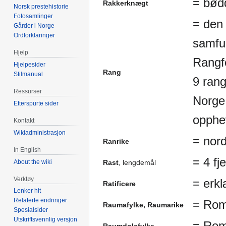
= bød
Rakkerknægt
Norsk prestehistorie
Fotosamlinger
= den 
Gårder i Norge
Ordforklaringer
samfun
Hjelp
Rangfo
Hjelpesider
Rang
Stilmanual
9 ran
Ressurser
Norge
Etterspurte sider
opphe
Kontakt
Wikiadministrasjon
= nord
Ranrike
In English
= 4 fj
About the wiki
Rast
, lengdemål
Verktøy
= erkl
Ratificere
Lenker hit
Relaterte endringer
= Rom
Raumafylke, Raumarike
Spesialsider
Utskriftsvennlig versjon
= Rom