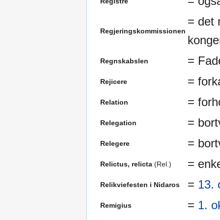
= også
Registre
= det 
Regjeringskommissionen
konge
= Fad
Regnskabslen
= fork
Rejicere
= forh
Relation
= bort
Relegation
= bort
Relegere
= enk
Relictus, relicta
(Rel.)
=
13. 
Relikviefesten i Nidaros
=
1. o
Remigius