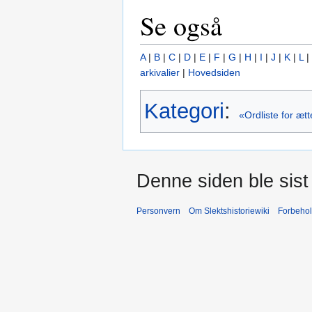
Se også
A
|
B
|
C
|
D
|
E
|
F
|
G
|
H
|
I
|
J
|
K
|
L
|
arkivalier
|
Hovedsiden
Kategori
:
«Ordliste for æ
Denne siden ble sist 
Personvern
Om Slektshistoriewiki
Forbeho