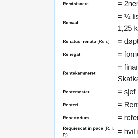
= 2nen
Reminiscere
= ¼ li
Remaal
1,25 kg
= døpt
Renatus, renata
(Ren.)
= forn
Renegat
= fina
Rentekammeret
Skatk
= sje
Rentemester
= Ren
Renteri
= refe
Repertorium
Requiescat in pace
(R. I.
= hvil 
P.)