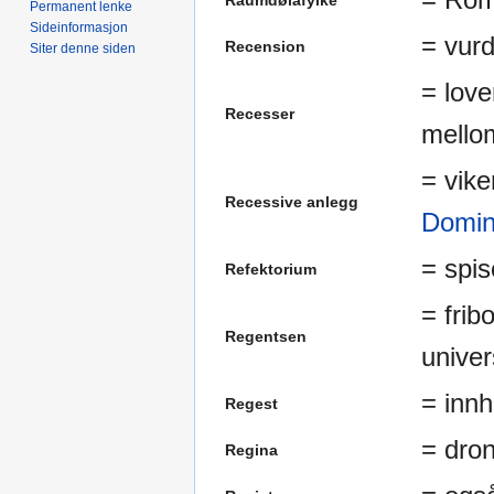
Raumdølafylke
Permanent lenke
Sideinformasjon
= vurd
Recension
Siter denne siden
= love
Recesser
mello
= vike
Recessive anlegg
Domin
= spis
Refektorium
= frib
Regentsen
univer
= innh
Regest
= dron
Regina