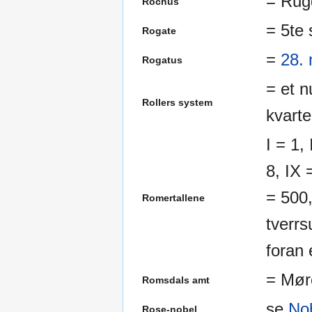
= Rug
Rochus
= 5te 
Rogate
=
28.
Rogatus
= et 
Rollers system
kvarte
I = 1, 
8, IX 
= 500
Romertallene
tverrs
foran 
= Mør
Romsdals amt
se
No
Rose-nobel