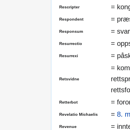
= kong
Rescripter
= præ
Respondent
= svar
Responsum
= opp
Resurrectio
= pås
Resurrexi
= kom
retts
Retsvidne
rettsf
= foro
Retterbot
=
8. m
Revelatio Michaelis
= innt
Revenue