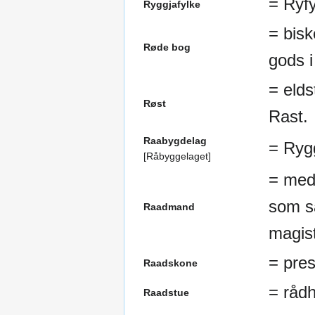
= Ryfy
Ryggjafylke
= bisk
Røde bog
gods 
= elds
Røst
Rast.
Raabygdelag
= Rygg
[Råbyggelaget]
= med
som s
Raadmand
magist
= pre
Raadskone
= rådh
Raadstue