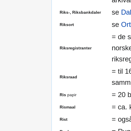
se
Dal
Riks-, Riksbankdaler
se
Ort
Riksort
= de s
norske
Riksregistranter
riksre
= til 
Riksraad
samme
= 20 
Ris
papir
= ca. 
Rismaal
= ogs
Rist