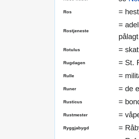
= hest
Ros
= adel
Rostjeneste
pålagt
= skat
Rotulus
= St.
Rugdagen
= mili
Rulle
= de e
Runer
= bon
Rusticus
= våpe
Rustmester
= Råby
Ryggjabygd