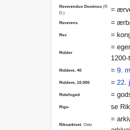
Reverendus Dominus
(R.
= ærve
D.)
= ærbø
Reverens
= kon
Rex
= egen
Ridder
1200-t
=
9. 
Riddere, 40
=
22. 
Riddere, 10.000
= god
Ridefoged
se Rik
Rigs-
= arki
Riksarkivet
, Oslo
arkiva