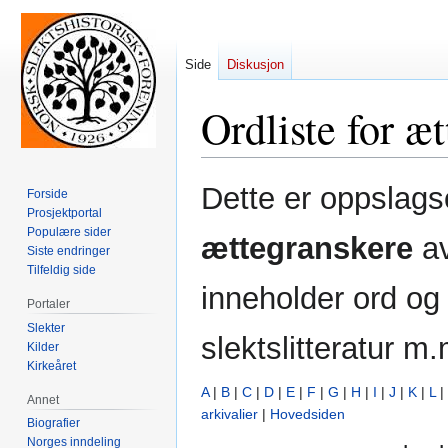
Side
Diskusjon
Ordliste for æ
Hopp
Hopp
Dette er oppslag
Forside
til
til
Prosjektportal
navigering
søk
Populære sider
ættegranskere
a
Siste endringer
Tilfeldig side
inneholder ord og
Portaler
Slekter
slektslitteratur m.
Kilder
Kirkeåret
A
|
B
|
C
|
D
|
E
|
F
|
G
|
H
|
I
|
J
|
K
|
L
|
Annet
arkivalier
|
Hovedsiden
Biografier
Norges inndeling