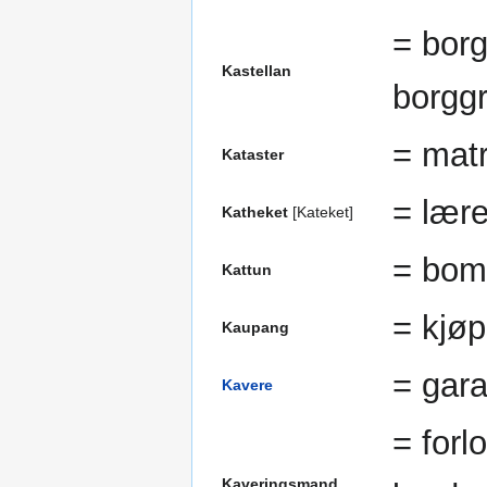
= bor
Kastellan
borgg
= matr
Kataster
= lære
Katheket
[Kateket]
= bomu
Kattun
= kjøp
Kaupang
= gara
Kavere
= forl
Kaveringsmand