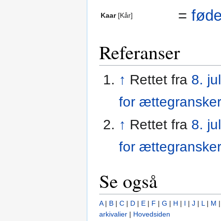
=
fød
Kaar
[Kår]
Referanser
↑
Rettet fra
8. jul
for ættegranske
↑
Rettet fra
8. jul
for ættegranske
Se også
A
|
B
|
C
|
D
|
E
|
F
|
G
|
H
|
I
|
J
|
L
|
M
arkivalier
|
Hovedsiden