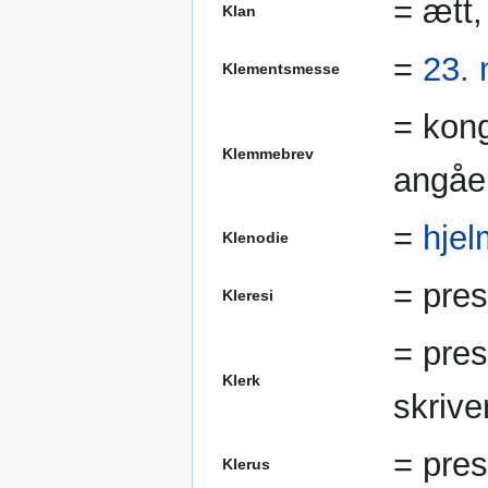
= ætt
Klan
=
23.
Klementsmesse
= kong
Klemmebrev
angåen
=
hjel
Klenodie
= pres
Kleresi
= pres
Klerk
skriver
= pres
Klerus