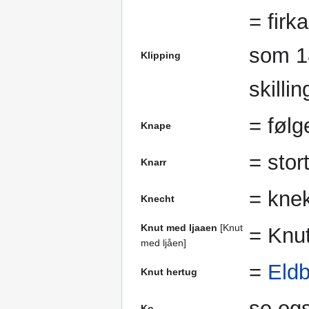
= firk
som 1
Klipping
skillin
= følg
Knape
= stor
Knarr
= knek
Knecht
Knut med ljaaen
[Knut
= Knu
med ljåen]
=
Eld
Knut hertug
se og
Ko-
,