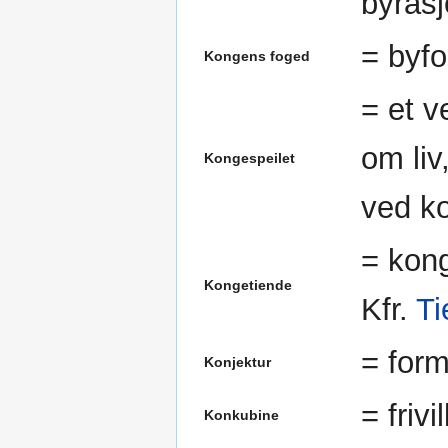
byråsj
= byf
Kongens foged
= et v
om liv
Kongespeilet
ved ko
= kong
Kongetiende
Kfr.
Ti
= for
Konjektur
= frivil
Konkubine