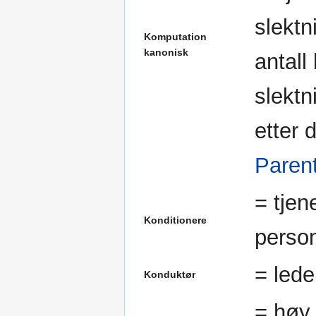
slektn
Komputation
kanonisk
antall
slekt
etter d
Paren
= tjen
Konditionere
person
= lede
Konduktør
= høy 