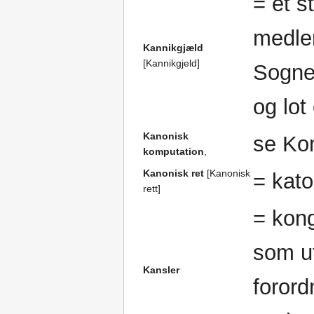
= et s
medlem
Kannikgjæld
[Kannikgjeld]
Sognep
og lot
Kanonisk
se Ko
komputation
,
Kanonisk ret
[Kanonisk
= kato
rett]
= kong
som ut
Kansler
forord