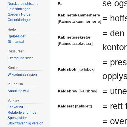
se og
K
,
Norsk prestehistorie
Fotosamlinger
Gårder i Norge
Kabinetskammerherre
= hoff
Ordforklaringer
[Kabinettskammerherre]
Hjelp
= den 
Hjelpesider
Kabinetssekretær
Stilmanual
[Kabinettssekretær]
kontor
Ressurser
Etterspurte sider
= pre
Kontakt
Kaldsbok
[Kallsbok]
opplys
Wikiadministrasjon
In English
= utne
Kaldsbrev
[Kallsbrev]
About the wiki
Verktøy
= rett 
Kaldsret
[Kallsrett]
Lenker hit
Relaterte endringer
Spesialsider
= ove
Utskriftsvennlig versjon