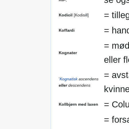
= tille
Kodicil
[Kodisill]
= hand
Koffardi
= mødr
Kognater
eller 
= avst
'
Kognatisk
ascendens
eller
descendens
kvinne
= Col
Kollbjørn med laxen
= fors