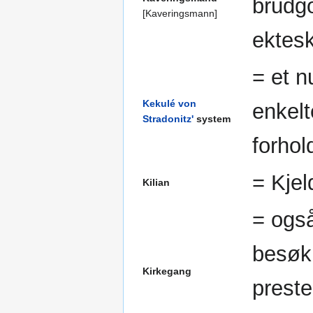
brudgo
[Kaveringsmann]
ektes
= et 
Kekulé von
enkelt
Stradonitz'
system
forhold
= Kjel
Kilian
= også
besøk 
Kirkegang
preste