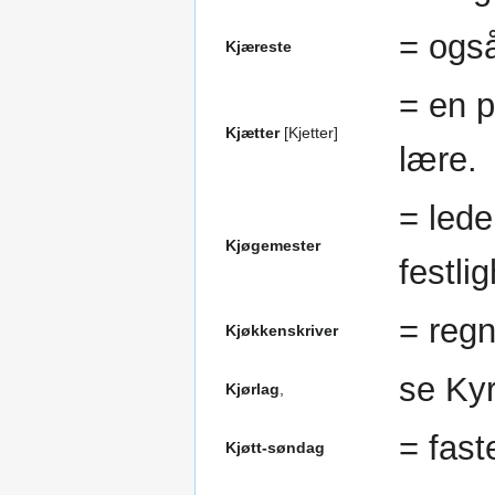
= også
Kjæreste
= en p
Kjætter
[Kjetter]
lære.
= lede
Kjøgemester
festlig
= regn
Kjøkkenskriver
se Kyr
Kjørlag
,
= fast
Kjøtt-søndag