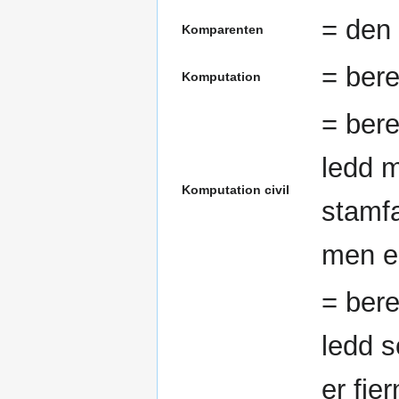
= den 
Komparenten
= bere
Komputation
= bere
ledd m
Komputation civil
stamfa
men e
= bere
ledd s
er fje