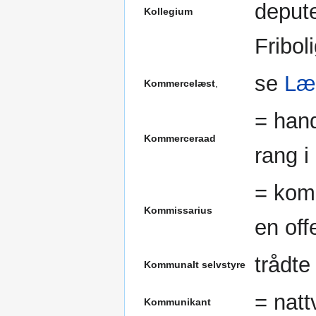
deput
Kollegium
Fribol
se
Læ
Kommercelæst
,
= hand
Kommerceraad
rang i
= komm
Kommissarius
en off
trådte 
Kommunalt selvstyre
= natt
Kommunikant