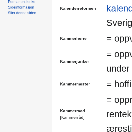
Permanent lenke
kalen
Sideinformasjon
Kalenderreformen
Siter denne siden
Sveri
= oppv
Kammerherre
= oppv
Kammerjunker
under
= hoff
Kammermester
= oppr
Kammerraad
rente
[Kammerråd]
æresti