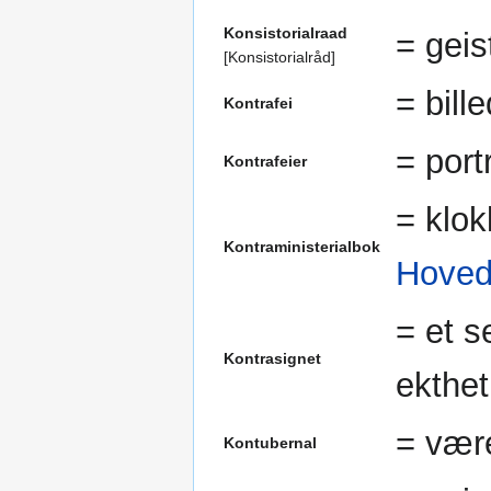
Konsistorialraad
= geis
[Konsistorialråd]
= bille
Kontrafei
= port
Kontrafeier
= klok
Kontraministerialbok
Hoved
= et s
Kontrasignet
ekthet
= vær
Kontubernal