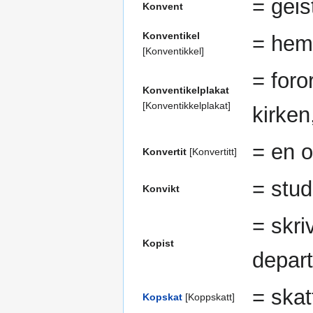
= geis
Konvent
Konventikel
= hem
[Konventikkel]
= foro
Konventikelplakat
[Konventikkelplakat]
kirken
= en o
Konvertit
[Konvertitt]
= stud
Konvikt
= skri
Kopist
depar
= skat
Kopskat
[Koppskatt]