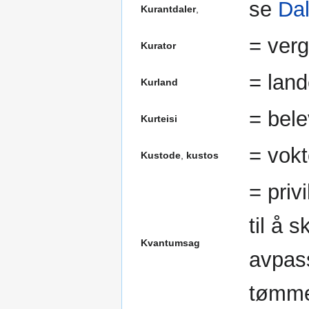
se
Dal
Kurantdaler
,
= verg
Kurator
= land
Kurland
= bele
Kurteisi
= vok
Kustode
,
kustos
= priv
til å 
Kvantumsag
avpass
tømmer