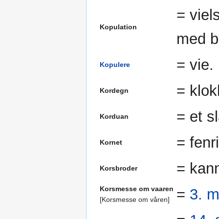
= viel
Kopulation
med b
= vie.
Kopulere
= klok
Kordegn
= et sl
Korduan
= fenri
Kornet
= kann
Korsbroder
Korsmesse om vaaren
=
3. m
[Korsmesse om våren]