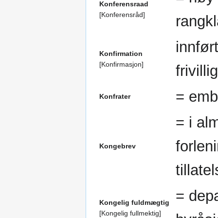
Konferensraad
[Konferensråd]
rangkl
innfør
Konfirmation
[Konfirmasjon]
frivill
= embe
Konfrater
= i al
forlen
Kongebrev
tillate
= depa
Kongelig fuldmægtig
[Kongelig fullmektig]