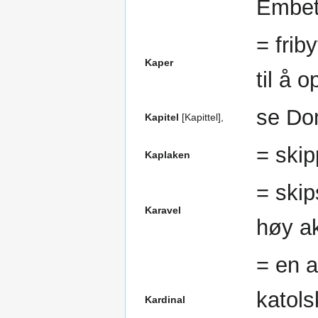
Embete
= friby
Kaper
til å 
se Dom
Kapitel
[Kapittel],
= skip
Kaplaken
= skip
Karavel
høy ak
= en a
katols
Kardinal