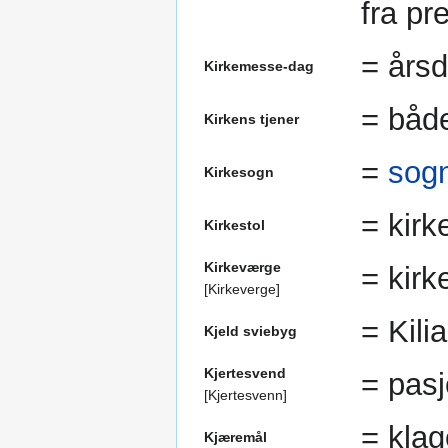
fra pr
= årsd
Kirkemesse-dag
= både
Kirkens tjener
=
sog
Kirkesogn
= kir
Kirkestol
Kirkeværge
= kirk
[Kirkeverge]
= Kili
Kjeld sviebyg
Kjertesvend
= pasj
[Kjertesvenn]
= klag
Kjæremål