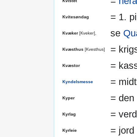
=
hera
Kvistet
= 1. p
Kvitesøndag
se
Qu
Kvæker
[Kveker],
= krig
Kvæsthus
[Kvesthus]
= kass
Kvæstor
= midt
Kyndelsmesse
= den 
Kyper
= verd
Kyrlag
= jord
Kyrleie