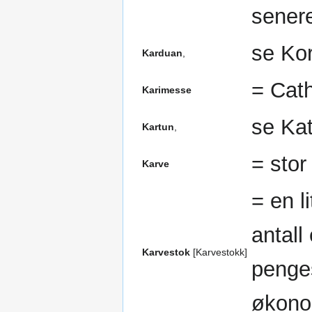
senere
se Ko
Karduan
,
= Cat
Karimesse
se Kat
Kartun
,
= stor
Karve
= en l
antall
Karvestok
[Karvestokk]
penge
økono