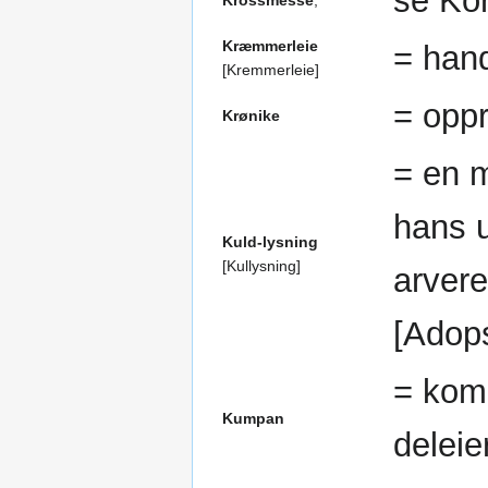
se Ko
Krossmesse
,
Kræmmerleie
= hand
[Kremmerleie]
= oppr
Krønike
= en m
hans u
Kuld-lysning
[Kullysning]
arvere
[Adops
= kom
Kumpan
deleie