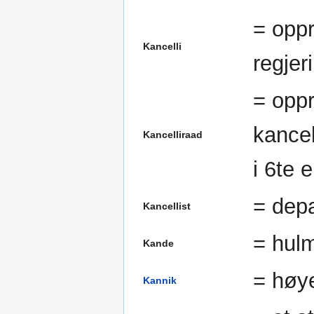
= oppr
Kancelli
regjer
= oppr
kancel
Kancelliraad
i 6te 
= dep
Kancellist
= hulmå
Kande
= høye
Kannik