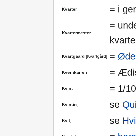
= i g
Kvarter
= unde
Kvartermester
kvarte
=
Øde
Kvartgaard
[Kvartgård]
= Ædi
Kvernkarren
= 1/10
Kvint
se
Qui
Kvintin
,
se
Hvi
Kvit
,