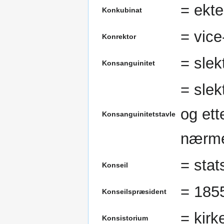
= ekte
Konkubinat
= vice
Konrektor
= slek
Konsanguinitet
= slek
og ett
Konsanguinitetstavle
nærme
= sta
Konseil
= 185
Konseilspræsident
= kirk
Konsistorium