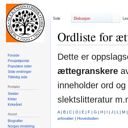
Side
Diskusjon
Le
Ordliste for æ
Hopp
Hopp
Dette er oppslag
Forside
til
til
Prosjektportal
navigering
søk
Populære sider
ættegranskere
a
Siste endringer
Tilfeldig side
inneholder ord og
Portaler
Slekter
slektslitteratur m.
Kilder
Kirkeåret
A
|
B
|
C
|
D
|
E
|
F
|
G
|
H
|
I
|
J
|
L
|
M
Annet
arkivalier
|
Hovedsiden
Biografier
Norges inndeling