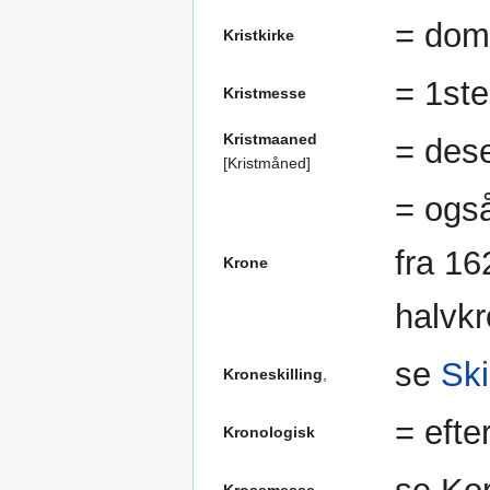
= dom
Kristkirke
= 1ste
Kristmesse
Kristmaaned
= des
[Kristmåned]
= ogs
fra 1
Krone
halvkr
se
Ski
Kroneskilling
,
= efte
Kronologisk