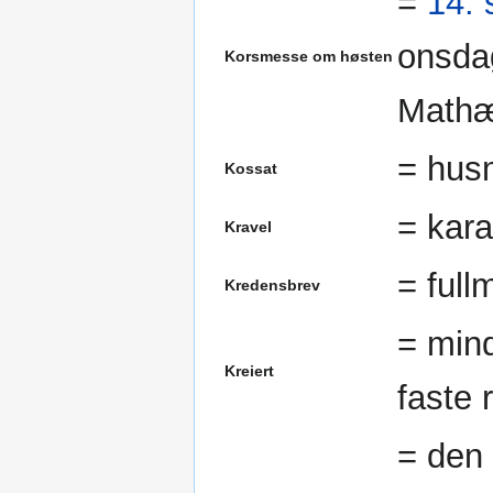
=
14.
onsdag
Korsmesse om høsten
Math
= husm
Kossat
= kara
Kravel
= full
Kredensbrev
= mind
Kreiert
faste 
= den 