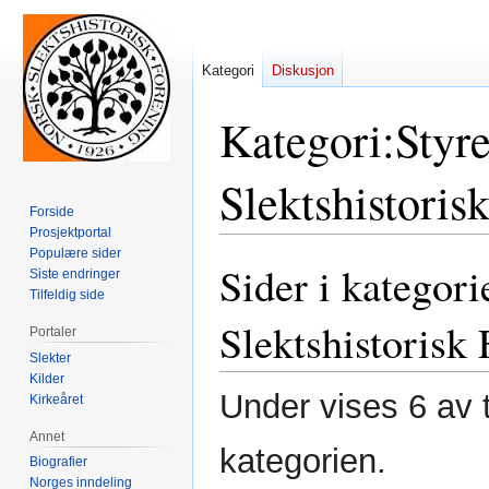
Kategori
Diskusjon
Kategori
:
Styr
Slektshistoris
Forside
Prosjektportal
Populære sider
Sider i katego
Hopp
Hopp
Siste endringer
til
til
Tilfeldig side
navigering
søk
Slektshistorisk
Portaler
Slekter
Kilder
Under vises 6 av t
Kirkeåret
Annet
kategorien.
Biografier
Norges inndeling