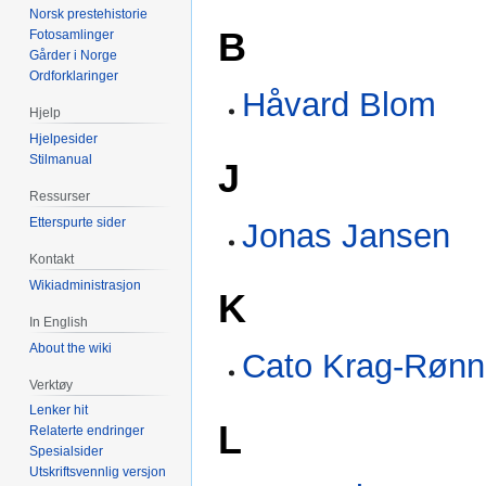
Norsk prestehistorie
B
Fotosamlinger
Gårder i Norge
Ordforklaringer
Håvard Blom
Hjelp
Hjelpesider
Stilmanual
J
Ressurser
Etterspurte sider
Jonas Jansen
Kontakt
Wikiadministrasjon
K
In English
About the wiki
Cato Krag-Røn
Verktøy
Lenker hit
L
Relaterte endringer
Spesialsider
Utskriftsvennlig versjon