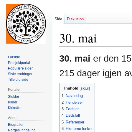
Side
Diskusjon
30. mai
Hopp
Hopp
30. mai
er den 150
Forside
til
til
Prosjektportal
navigering
søk
Populære sider
215 dager igjen av
Siste endringer
Tilfeldig side
Innhold
Portaler
1
Navnedag
Slekter
Kilder
2
Hendelser
Kirkeåret
3
Fødsler
4
Dødsfall
Annet
5
Referanser
Biografier
6
Eksterne lenker
Norges inndeling