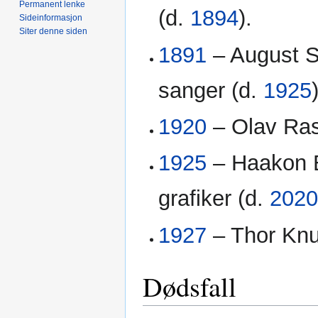
Permanent lenke
(d.
1894
).
Sideinformasjon
Siter denne siden
1891
– August S
sanger (d.
1925
1920
– Olav Rasc
1925
– Haakon Bj
grafiker (d.
202
1927
– Thor Knud
Dødsfall