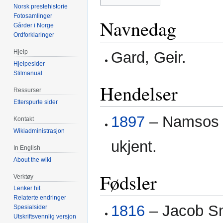
Norsk prestehistorie
Fotosamlinger
Navnedag
Gårder i Norge
Ordforklaringer
Hjelp
Gard, Geir.
Hjelpesider
Stilmanual
Hendelser
Ressurser
Etterspurte sider
1897
– Namsos b
Kontakt
Wikiadministrasjon
ukjent.
In English
About the wiki
Fødsler
Verktøy
Lenker hit
Relaterte endringer
1816
– Jacob Sm
Spesialsider
Utskriftsvennlig versjon