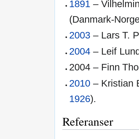
1891
– Vilhelmi
(Danmark-Norge 
2003
– Lars T. Pl
2004
– Leif Lund
2004 – Finn Thor
2010
– Kristian 
1926
).
Referanser