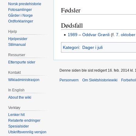
Norsk prestehistorie
Fødsler
Fotosamlinger
Gårder i Norge
Ordforklaringer
Dødsfall
Hjelp
1989
–
Oddvar Grønli
(f.
7. oktober
Hjelpesider
Stilmanual
Kategori
:
Dager i juli
Ressurser
Etterspurte sider
Denne siden ble sist redigert 16. feb. 2014 kl. 
Kontakt
Wikiadministrasjon
Personvern
Om Slektshistoriewiki
Forbeho
In English
About the wiki
Verktøy
Lenker hit
Relaterte endringer
Spesialsider
Utskriftsvennlig versjon