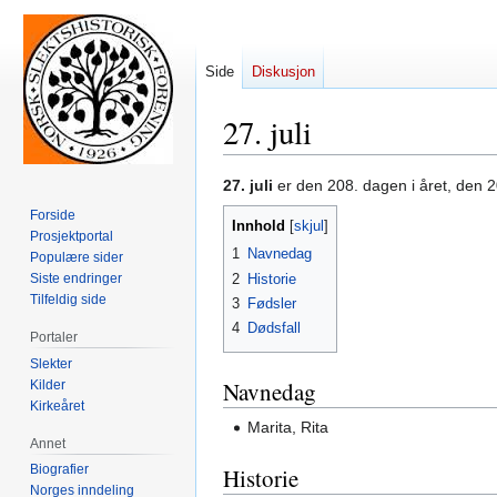
Side
Diskusjon
27. juli
Hopp
Hopp
27. juli
er den 208. dagen i året, den 2
til
til
Forside
Innhold
navigering
søk
Prosjektportal
1
Navnedag
Populære sider
2
Historie
Siste endringer
Tilfeldig side
3
Fødsler
4
Dødsfall
Portaler
Slekter
Navnedag
Kilder
Kirkeåret
Marita, Rita
Annet
Biografier
Historie
Norges inndeling