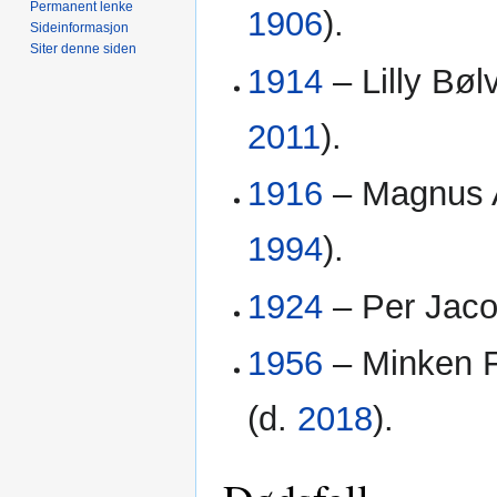
Permanent lenke
1906
).
Sideinformasjon
Siter denne siden
1914
– Lilly Bøl
2011
).
1916
– Magnus An
1994
).
1924
– Per Jacob
1956
– Minken Fo
(d.
2018
).