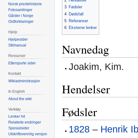
2
Hendelser
Norsk prestehistorie
3
Fødsler
Fotosamlinger
4
Dødsfall
Gårder i Norge
5
Referanser
Ordforklaringer
6
Eksterne lenker
Hjelp
Hjelpesider
Navnedag
Stilmanual
Ressurser
Etterspurte sider
Joakim, Kim.
Kontakt
Wikiadministrasjon
Hendelser
In English
About the wiki
Fødsler
Verktøy
Lenker hit
Relaterte endringer
1828
–
Henrik I
Spesialsider
Utskriftsvennlig versjon