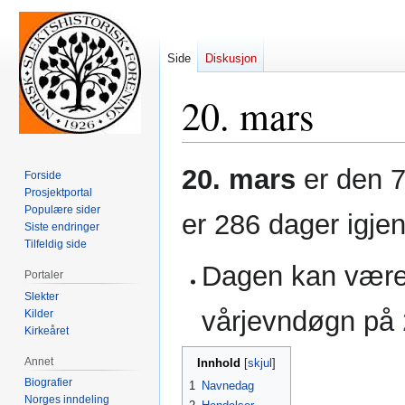
Side
Diskusjon
20. mars
Hopp
Hopp
20. mars
er den 7
Forside
til
til
Prosjektportal
navigering
søk
Populære sider
er 286 dager igjen
Siste endringer
Tilfeldig side
Dagen kan vær
Portaler
Slekter
vårjevndøgn på
Kilder
Kirkeåret
Annet
Innhold
Biografier
1
Navnedag
Norges inndeling