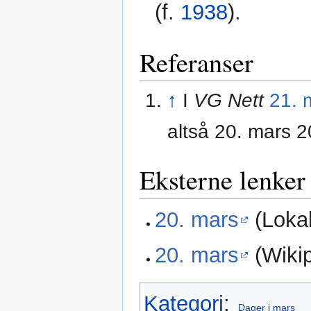
(f.
1938
).
Referanser
↑
I
VG Nett
21. 
altså 20. mars 2
Eksterne lenker
20. mars
(Lokal
20. mars
(Wikip
Kategori
:
Dager i mars