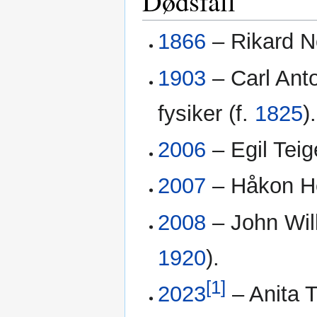
Dødsfall
1866
– Rikard N
1903
– Carl Ant
fysiker (f.
1825
).
2006
– Egil Teige
2007
– Håkon He
2008
– John Will
1920
).
[1]
2023
– Anita T